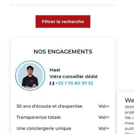
Filtrer la recherche
NOS ENGAGEMENTS
Mael
Votre conseiller dédié
+33 1 70 80 97 52
We
30 ans d'écoute et d'expertise
Voir+
Wit
and/
Transparence totale
Voir+
We u
meas
Une conciergerie unique
Voir+
audi
You 