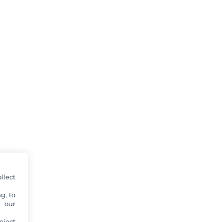
llect
g, to
y our
eject