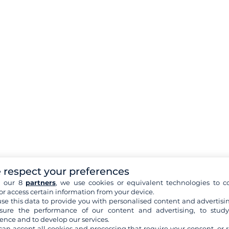
 respect your preferences
h our 8
partners
, we use cookies or equivalent technologies to co
or access certain information from your device.
se this data to provide you with personalised content and advertisin
ure the performance of our content and advertising, to stud
ence and to develop our services.
can accept all cookies and processing that require your consent, or r