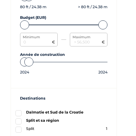
80
ft /
24.38
m
>
80
ft /
24.38
m
Budget (EUR)
Minimum
Maximum
€
€
Année de construction
2024
2024
Destinations
Dalmatie et Sud de la Croatie
Split et sa région
Split
1