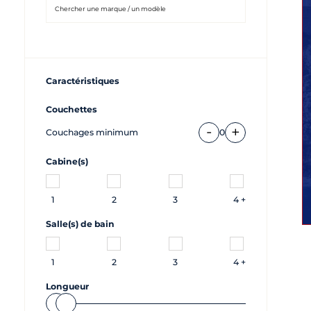
Caractéristiques
Couchettes
-
+
Couchages minimum
0
Cabine(s)
1
2
3
4 +
Salle(s) de bain
1
2
3
4 +
Longueur