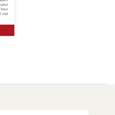
 your
 Your
l not