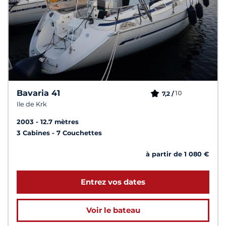
Bavaria 41
10
7,2 /
Ile de Krk
2003
12.7 mètres
3 Cabines
7 Couchettes
à partir de 1 080 €
Entrez vos dates
Voir le bateau