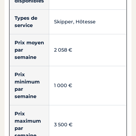
disponibles
Types de
Skipper, Hôtesse
service
Prix moyen
par
2 058 €
semaine
Prix
minimum
1 000 €
par
semaine
Prix
maximum
3 500 €
par
semaine