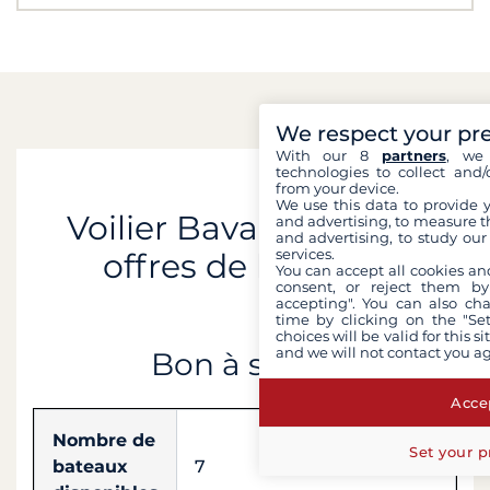
We respect your pr
With our 8
partners
, we 
technologies to collect and/
from your device.
We use this data to provide 
Voilier Bavaria 41 : nos
and advertising, to measure t
and advertising, to study ou
services.
offres de location
You can accept all cookies an
consent, or reject them by
accepting". You can also ch
time by clicking on the "Set
choices will be valid for this 
and we will not contact you a
Bon à savoir
Accep
Nombre de
Set your p
bateaux
7