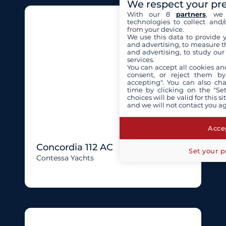
We respect your pr
With our 8
partners
, we 
technologies to collect and/
from your device.
We use this data to provide 
and advertising, to measure t
and advertising, to study ou
services.
You can accept all cookies an
consent, or reject them by
accepting". You can also ch
time by clicking on the "Set
choices will be valid for this 
and we will not contact you a
Accep
Concordia 112 AC
Set your p
Contessa Yachts