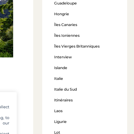
Guadeloupe
Hongrie
Îles Canaries
Îles Ioniennes
Îles Vierges Britanniques
Interview
Islande
Italie
Italie du Sud
aie de
Itinéraires
llect
Laos
ation
g, to
e été
Ligurie
y our
t-
Lot
eject