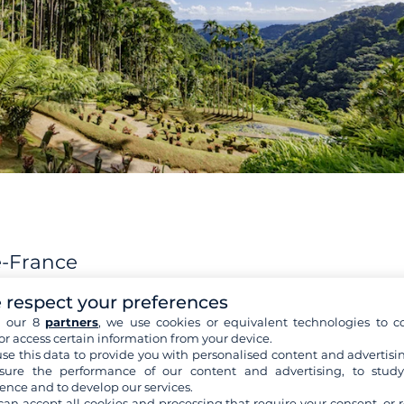
e-France
 respect your preferences
ce se dessine un bassin enclavé dans la côte Caraïbes. La b
t appelée
Baie des Flamands,
en hommage aux réfugiés
h our 8
partners
, we use cookies or equivalent technologies to co
or access certain information from your device.
inique au XVIIème siècle, est un magnifique espace de navig
se this data to provide you with personalised content and advertisin
nt
loué un catamaran en Martinique.
Depuis 2011, elle a mêm
ure the performance of our content and advertising, to stud
clusive des
plus belles baies au monde
selon le World Travel
ence and to develop our services.
ie de San Francisco des États-Unis et de la baie du Mont-Sain
can accept all cookies and processing that require your consent, or r