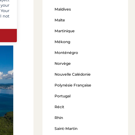
norama
 your
Maldives
 de
 Your
l not
.
Malte
iques
Martinique
Mékong
Monténégro
Norvège
Nouvelle Calédonie
Polynésie Française
Portugal
Récit
Rhin
Saint-Martin