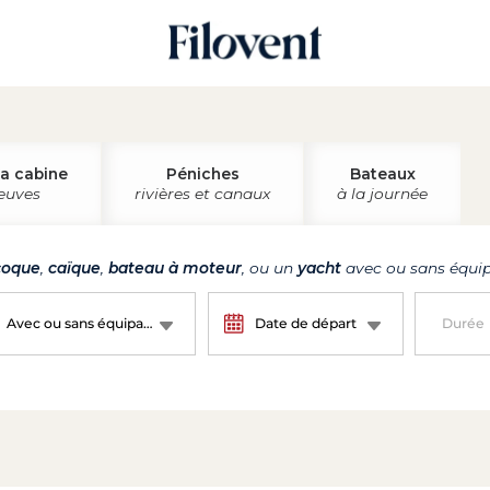
la cabine
Péniches
Bateaux
leuves
rivières et canaux
à la journée
oque
,
caïque
,
bateau à moteur
, ou un
yacht
avec ou sans équip
Avec ou sans équipage ?
Date de départ
Durée