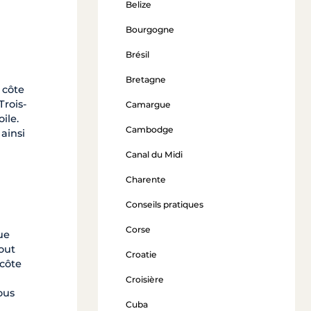
Belize
Bourgogne
Brésil
Bretagne
 côte
Trois-
Camargue
ile.
Cambodge
ainsi
Canal du Midi
Charente
Conseils pratiques
Corse
ue
out
Croatie
 côte
Croisière
ous
Cuba