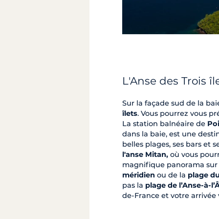
L'Anse des Trois îl
Sur la façade sud de la ba
îlets
. Vous pourrez vous pr
La station balnéaire de
Poi
dans la baie, est une desti
belles plages, ses bars et
l'anse Mitan,
où vous pourre
magnifique panorama sur la
méridien
ou de la
plage d
pas la
plage de l’Anse-à-l’
de-France et votre arrivée