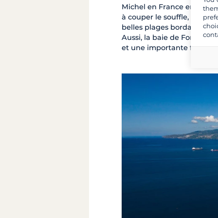
Michel en France entre aut
them
à couper le souffle, avec 
pref
choi
belles plages bordant le su
cont
Aussi, la baie de Fort-de-
et une importante faune s