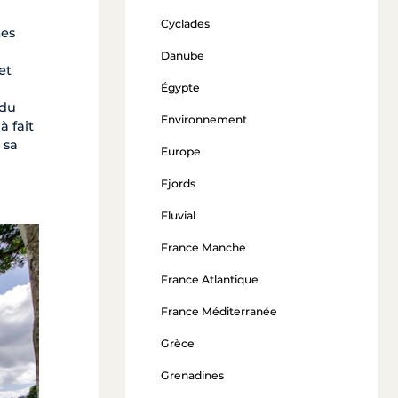
Cyclades
mes
Danube
et
Égypte
 du
Environnement
à fait
 sa
Europe
Fjords
Fluvial
France Manche
France Atlantique
France Méditerranée
Grèce
Grenadines