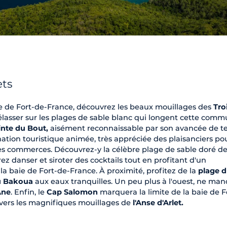
ets
ie de Fort-de-France, découvrez les beaux mouillages des
Tro
élasser sur les plages de sable blanc qui longent cette comm
nte du Bout,
aisément reconnaissable par son avancée de te
nation touristique animée, très appréciée des plaisanciers po
 ses commerces. Découvrez-y la célèbre plage de sable doré d
z danser et siroter des cocktails tout en profitant d'un
 baie de Fort-de-France. À proximité, profitez de la
plage 
u Bakoua
aux eaux tranquilles. Un peu plus à l'ouest, ne ma
Âne
. Enfin, le
Cap Salomon
marquera la limite de la baie de F
 vers les magnifiques mouillages de
l'Anse d'Arlet.