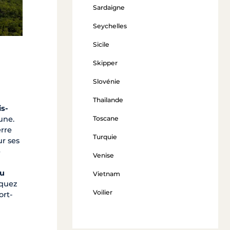
Sardaigne
Seychelles
Sicile
Skipper
Slovénie
Thaïlande
is-
Toscane
une.
rre
Turquie
ur ses
e
Venise
du
Vietnam
nquez
Voilier
ort-