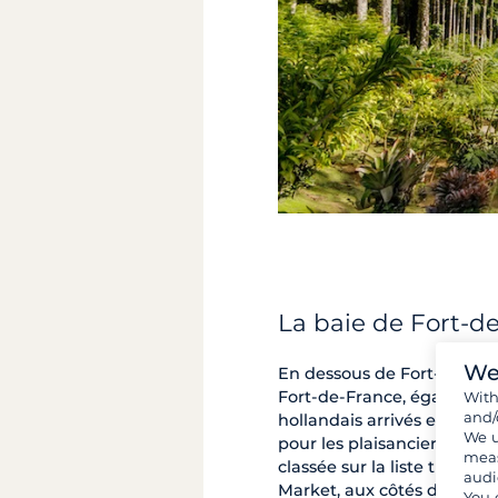
La baie de Fort-d
We
En dessous de Fort-de-Fran
Fort-de-France, égalemen
Wit
and/
hollandais arrivés en Mart
We u
pour les plaisanciers qui o
meas
classée sur la liste très ex
audi
Market, aux côtés de la ba
You 