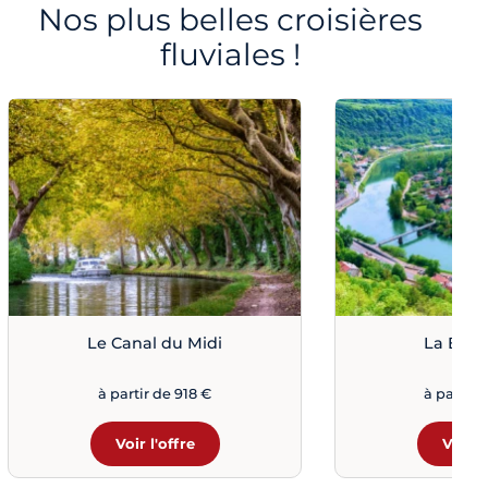
Nos plus belles croisières
fluviales !
Le Canal du Midi
La Bou
à partir de 918 €
à partir 
Voir l'offre
Voir l