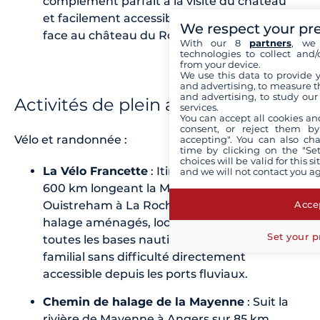
complément parfait à la visite du château
et facilement accessible depuis le port
We respect your pr
face au château du Roi René.
With our 8
partners
, we 
technologies to collect and/
from your device.
We use this data to provide 
and advertising, to measure t
and advertising, to study ou
Activités de plein air
services.
You can accept all cookies an
consent, or reject them by
Vélo et randonnée :
accepting". You can also ch
time by clicking on the "Set
choices will be valid for this 
La Vélo Francette
: Itinéraire cyclable de
and we will not contact you a
600 km longeant la Mayenne, reliant
Accep
Ouistreham à La Rochelle. Chemins de
halage aménagés, location de vélos dans
Set your p
toutes les bases nautiques. Parcours
familial sans difficulté directement
accessible depuis les ports fluviaux.
Chemin de halage de la Mayenne
: Suit la
rivière de Mayenne à Angers sur 85 km.