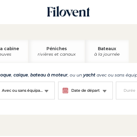
la cabine
Péniches
Bateaux
leuves
rivières et canaux
à la journée
oque
,
caïque
,
bateau à moteur
, ou un
yacht
avec ou sans équip
Avec ou sans équipage ?
Date de départ
Durée