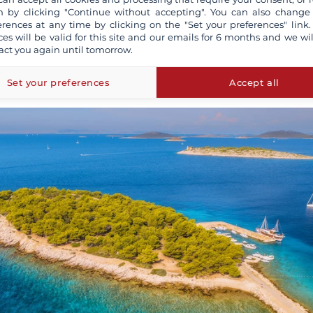
a façade ouest, se trouve l'une des plus belles plages de la zone 
 by clicking "Continue without accepting". You can also change
erences at any time by clicking on the "Set your preferences" link.
au transparente, la
plage de Slanica
est une petite perle au l
ces will be valid for this site and our emails for 6 months and we wil
 plus au sud, la baie de
Čigrađa
propose aussi un mouillage
act you again until tomorrow.
 roches et de sable. Enfin, au sud de l'île de Murter, la baie 
ueille autour d'une plage rocheuse et ensoleillée.
Set your preferences
Accept all