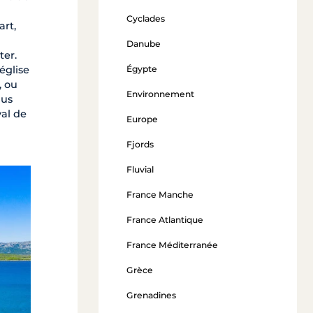
Cyclades
art,
Danube
ter.
Égypte
église
, ou
Environnement
lus
val de
Europe
Fjords
Fluvial
France Manche
France Atlantique
France Méditerranée
Grèce
Grenadines