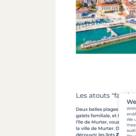
Les atouts "farnien
We
Wit
Deux belles plages se situe
and/
galets familiale, et la plag
We u
l'île de Murter, vous trouv
meas
la ville de Murter. Durant 
audi
découvrir les îlots
Zminjak
You 