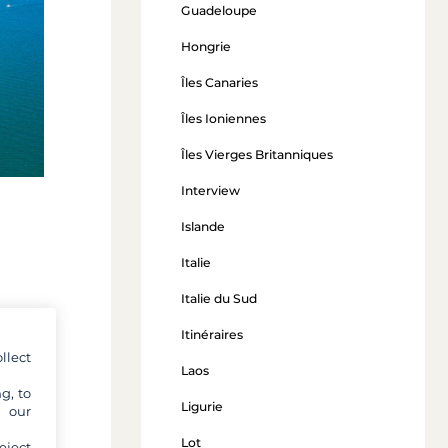
Guadeloupe
Hongrie
Îles Canaries
Îles Ioniennes
Îles Vierges Britanniques
Interview
Islande
Italie
Italie du Sud
Itinéraires
llect
e
Laos
d de
g, to
ès à
Ligurie
y our
. De
Lot
eject