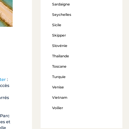
Sardaigne
Seychelles
Sicile
Skipper
Slovénie
Thaïlande
Toscane
Turquie
ter
:
accès
Venise
arrés
Vietnam
Voilier
 Parc
es et
lle