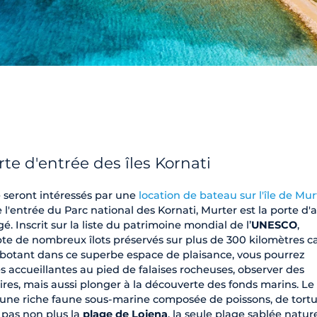
rte d'entrée des îles Kornati
 seront intéressés par une
location de bateau sur l'île de Mur
 l'entrée du Parc national des Kornati, Murter est la porte d'
é. Inscrit sur la liste du patrimoine mondial de l’
UNESCO
,
pte de nombreux îlots préservés sur plus de 300 kilomètres c
abotant dans ce superbe espace de plaisance, vous pourrez
s accueillantes au pied de falaises rocheuses, observer des
res, mais aussi plonger à la découverte des fonds marins. Le
t une riche faune sous-marine composée de poissons, de tortu
pas non plus la
plage de Lojena
, la seule plage sablée nature