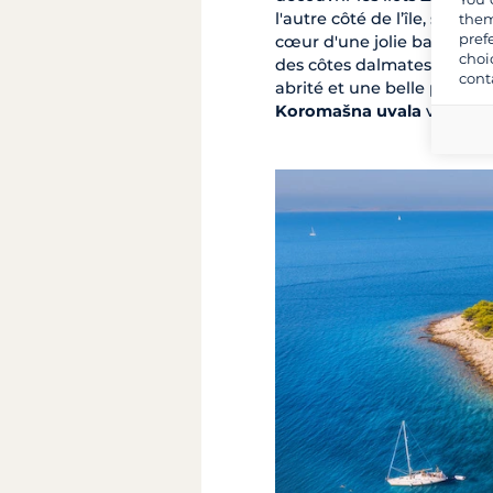
l'autre côté de l’île, sur s
them
pref
cœur d'une jolie baie à l'e
choi
des côtes dalmates. Un peu
cont
abrité et une belle plage de
Koromašna uvala
vous acc