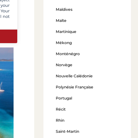
: au
 your
Maldives
 Your
arge
l not
Malte
de
Martinique
Mékong
Monténégro
Norvège
Nouvelle Calédonie
Polynésie Française
Portugal
Récit
Rhin
Saint-Martin