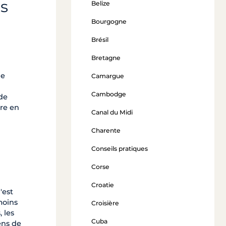
és
Belize
Bourgogne
Brésil
Bretagne
de
Camargue
Cambodge
 de
ère en
Canal du Midi
Charente
Conseils pratiques
Corse
Croatie
'est
moins
Croisière
 les
Cuba
ens de