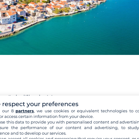
te" de l'île de Murter
 respect your preferences
h our 8
partners
, we use cookies or equivalent technologies to co
nt à proximité de la ville de Betina :
Plitka Vala,
une plage d
or access certain information from your device.
e tranquille de
Kosirina
, entourée d'une forêt de pins. Au nor
se this data to provide you with personalised content and advertisin
erez un mouillage agréable avec toutes les installations et acc
ure the performance of our content and advertising, to stud
votre
navigation en Croatie
, au large de Murter, vous pourrez
ence and to develop our services.
et
Prišnjak
, deux mouillages au charme typiquement croate
can accept all cookies and processing that require your consent, or r