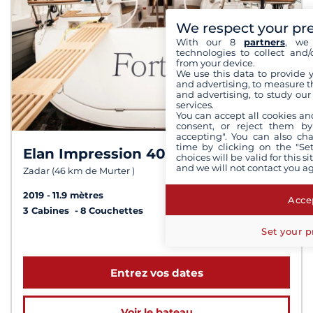
We respect your pr
With our 8
partners
, we 
technologies to collect and/
from your device.
We use this data to provide 
and advertising, to measure t
and advertising, to study ou
services.
You can accept all cookies an
consent, or reject them by
accepting". You can also ch
time by clicking on the "Set
Elan Impression 40
8,3 /
10
choices will be valid for this 
and we will not contact you a
Zadar (46 km de Murter )
2019
11.9 mètres
Accep
3 Cabines
8 Couchettes
Set your p
à partir de 1 100 €
Entrez vos dates
Voir le bateau