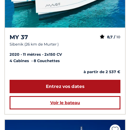
MY 37
8,7 /
10
Sibenik (26 km de Murter )
2020
11 mètres
2x150 CV
4 Cabines
8 Couchettes
à partir de 2 537 €
Entrez vos dates
Voir le bateau