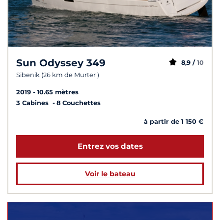
Sun Odyssey 349
8,9 /
10
Sibenik (26 km de Murter )
2019
10.65 mètres
3 Cabines
8 Couchettes
à partir de 1 150 €
Entrez vos dates
Voir le bateau