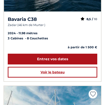
Bavaria C38
8,5 /
10
Zadar (46 km de Murter )
2024
11.98 mètres
3 Cabines
8 Couchettes
à partir de 1 500 €
Entrez vos dates
Voir le bateau