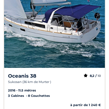
Oceanis 38
8,2 /
10
Sukosan (36 km de Murter )
2016
11.5 mètres
3 Cabines
8 Couchettes
à partir de 1 240 €