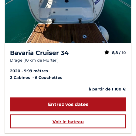
Bavaria Cruiser 34
8,8 /
10
Drage (10 km de Murter )
2020
9.99 mètres
2 Cabines
6 Couchettes
à partir de 1 100 €
Entrez vos dates
Voir le bateau