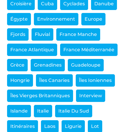
Croisière
Cuba
Cyclades
Danube
Égypte
Environnement
Europe
Fjords
Fluvial
France Manche
France Atlantique
France Méditerranée
Grèce
Grenadines
Guadeloupe
Hongrie
Îles Canaries
Îles Ioniennes
Îles Vierges Britanniques
Interview
Islande
Italie
Italie Du Sud
Itinéraires
Laos
Ligurie
Lot