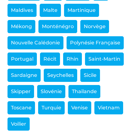
Maldives
Malte
Martinique
Mékong
Monténégro
Norvège
Nouvelle Calédonie
Polynésie Française
Portugal
Récit
Rhin
Saint-Martin
Sardaigne
Seychelles
Sicile
Skipper
Slovénie
Thaïlande
Toscane
Turquie
Venise
Vietnam
Voilier