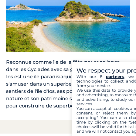
Reconnue comme île de la fête par excellence
dans les Cyclades avec sa grande sœur Mykonos,
We respect your pr
Ios est une île paradisiaque pour danser et
With our 8
partners
, we 
technologies to collect and/
s'amuser dans un superbe décor. En journée, les
from your device.
We use this data to provide 
sentiers de l'île d'Ios, ses points panoramiques, sa
and advertising, to measure t
nature et son patrimoine sauront vous occuper
and advertising, to study ou
services.
pour construire de superbes souvenirs.
You can accept all cookies an
consent, or reject them by
accepting". You can also ch
time by clicking on the "Set
choices will be valid for this 
and we will not contact you a