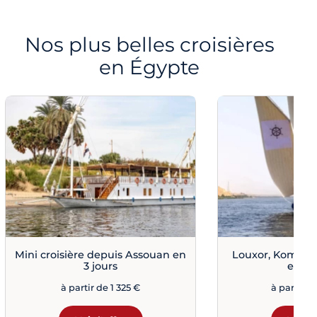
Nos plus belles croisières
en Égypte
Mini croisière depuis Assouan en
Louxor, Kom Om
3 jours
en 8 
à partir de 1 325 €
à partir d