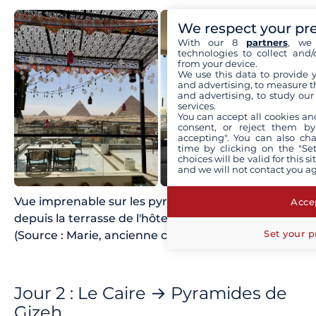
We respect your pr
With our 8
partners
, we 
technologies to collect and/
from your device.
We use this data to provide 
and advertising, to measure t
and advertising, to study ou
services.
You can accept all cookies an
consent, or reject them by
accepting". You can also ch
time by clicking on the "Set
choices will be valid for this 
and we will not contact you a
Vue imprenable sur les pyramides de Gizeh
Accep
depuis la terrasse de l'hôtel de Marie et sa famille
Set your p
(Source : Marie, ancienne conseillère Filovent)
Jour 2 : Le Caire → Pyramides de
Gizeh