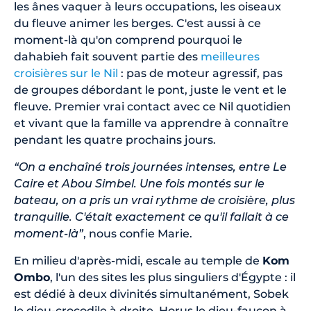
les ânes vaquer à leurs occupations, les oiseaux
du fleuve animer les berges. C'est aussi à ce
moment-là qu'on comprend pourquoi le
dahabieh fait souvent partie des
meilleures
croisières sur le Nil
: pas de moteur agressif, pas
de groupes débordant le pont, juste le vent et le
fleuve. Premier vrai contact avec ce Nil quotidien
et vivant que la famille va apprendre à connaître
pendant les quatre prochains jours.
“On a enchaîné trois journées intenses, entre Le
Caire et Abou Simbel. Une fois montés sur le
bateau, on a pris un vrai rythme de croisière, plus
tranquille. C'était exactement ce qu'il fallait à ce
moment-là”
, nous confie Marie.
En milieu d'après-midi, escale au temple de
Kom
Ombo
, l'un des sites les plus singuliers d'Égypte : il
est dédié à deux divinités simultanément, Sobek
le dieu-crocodile à droite, Horus le dieu-faucon à