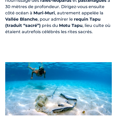
nourrissage des
raies-léopards
et
pastenagues
à
30 mètres de profondeur. Dirigez-vous ensuite
côté océan à
Muri-Muri
, autrement appelée la
Vallée Blanche
, pour admirer le
requin Tapu
(traduit “sacré”)
près du
Motu Tapu
, lieu culte où
étaient autrefois célébrés les rites sacrés.