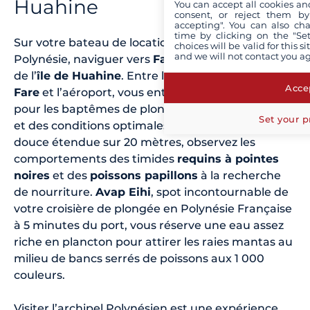
Huahine
You can accept all cookies an
consent, or reject them by
accepting". You can also ch
time by clicking on the "Set
Sur votre bateau de location au milieu de la
choices will be valid for this 
and we will not contact you a
Polynésie, naviguer vers
Fa’a Miti
au nord ouest
de l’
île de Huahine
. Entre le village principal de
Accep
Fare
et l’aéroport, vous entrez dans le site parfait
pour les baptêmes de plongée, avec peu de houle
Set your p
et des conditions optimales. Avec une pente
douce étendue sur 20 mètres, observez les
comportements des timides
requins à pointes
noires
et des
poissons papillons
à la recherche
de nourriture.
Avap Eihi
, spot incontournable de
votre croisière de plongée en Polynésie Française
à 5 minutes du port, vous réserve une eau assez
riche en plancton pour attirer les raies mantas au
milieu de bancs serrés de poissons aux 1 000
couleurs.
Visiter l’archipel Polynésien est une expérience