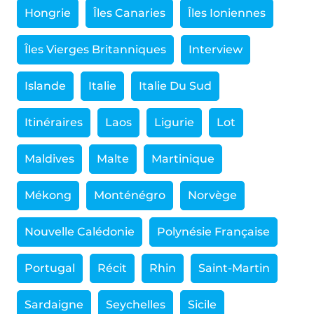
Hongrie
Îles Canaries
Îles Ioniennes
Îles Vierges Britanniques
Interview
Islande
Italie
Italie Du Sud
Itinéraires
Laos
Ligurie
Lot
Maldives
Malte
Martinique
Mékong
Monténégro
Norvège
Nouvelle Calédonie
Polynésie Française
Portugal
Récit
Rhin
Saint-Martin
Sardaigne
Seychelles
Sicile