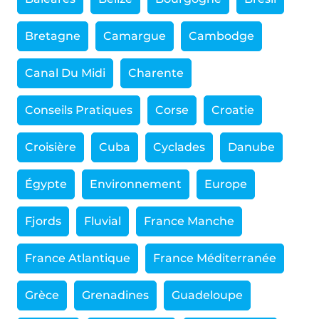
Bretagne
Camargue
Cambodge
Canal Du Midi
Charente
Conseils Pratiques
Corse
Croatie
Croisière
Cuba
Cyclades
Danube
Égypte
Environnement
Europe
Fjords
Fluvial
France Manche
France Atlantique
France Méditerranée
Grèce
Grenadines
Guadeloupe