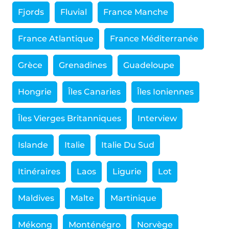
Fjords
Fluvial
France Manche
France Atlantique
France Méditerranée
Grèce
Grenadines
Guadeloupe
Hongrie
Îles Canaries
Îles Ioniennes
Îles Vierges Britanniques
Interview
Islande
Italie
Italie Du Sud
Itinéraires
Laos
Ligurie
Lot
Maldives
Malte
Martinique
Mékong
Monténégro
Norvège