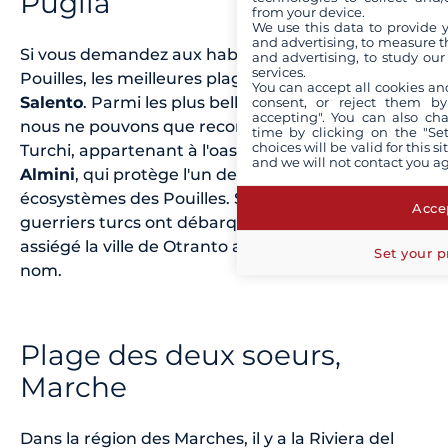
Puglia
from your device.
We use this data to provide 
and advertising, to measure t
Si vous demandez aux habitants de la région des
and advertising, to study ou
services.
Pouilles, les meilleures plages se trouvent dans le
You can accept all cookies an
Salento
. Parmi les plus belles plages du Salento,
consent, or reject them by
accepting". You can also ch
nous ne pouvons que recommander la Baia dei
time by clicking on the "Set
choices will be valid for this 
Turchi, appartenant à l'oasis protégée des
lacs
and we will not contact you a
Almini
, qui protège l'un des plus importants
écosystèmes des Pouilles. Selon la tradition, les
Accep
guerriers turcs ont débarqué ici lorsqu'ils ont
assiégé la ville de Otranto au XVe siècle, d'où son
Set your p
nom.
Plage des deux soeurs,
Marche
Dans la région des Marches, il y a la Riviera del