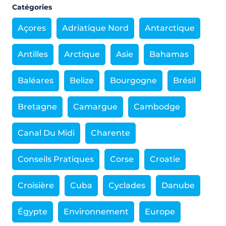
Catégories
Açores
Adriatique Nord
Antarctique
Antilles
Arctique
Asie
Bahamas
Baléares
Belize
Bourgogne
Brésil
Bretagne
Camargue
Cambodge
Canal Du Midi
Charente
Conseils Pratiques
Corse
Croatie
Croisière
Cuba
Cyclades
Danube
Égypte
Environnement
Europe