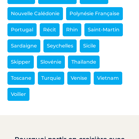
Nouvelle Calédonie
Polynésie Française
Portugal
Récit
Rhin
Saint-Martin
Sardaigne
Seychelles
Sicile
Skipper
Slovénie
Thaïlande
Toscane
Turquie
Venise
Vietnam
Voilier