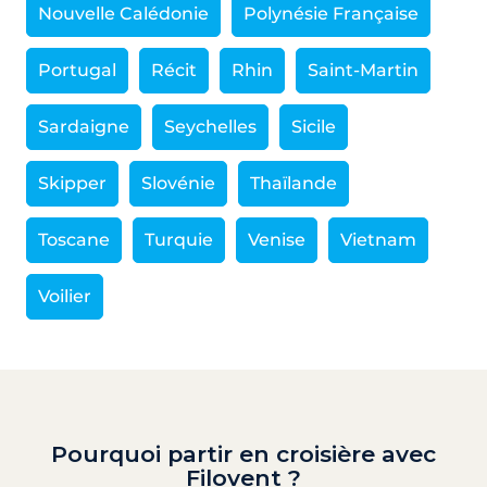
Nouvelle Calédonie
Polynésie Française
Portugal
Récit
Rhin
Saint-Martin
Sardaigne
Seychelles
Sicile
Skipper
Slovénie
Thaïlande
Toscane
Turquie
Venise
Vietnam
Voilier
Pourquoi partir en croisière avec
Filovent ?