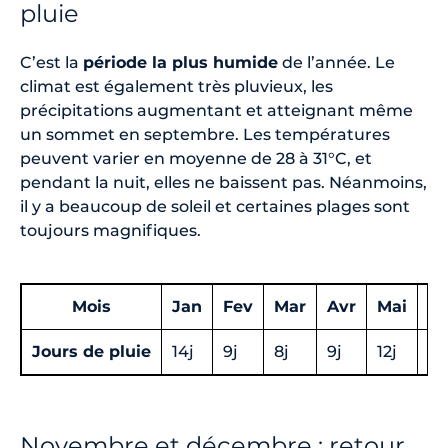
pluie
C’est la
période la plus humide
de l’année. Le
climat est également très pluvieux, les
précipitations augmentant et atteignant même
un sommet en septembre. Les températures
peuvent varier en moyenne de 28 à 31°C, et
pendant la nuit, elles ne baissent pas. Néanmoins,
il y a beaucoup de soleil et certaines plages sont
toujours magnifiques.
Mois
Jan
Fev
Mar
Avr
Mai
Ju
Jours de pluie
14j
9j
8j
9j
12j
10
Novembre et décembre : retour