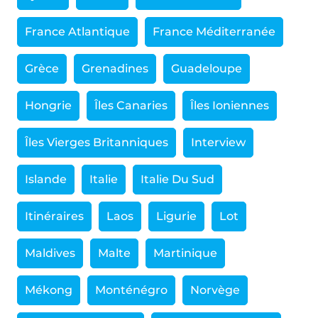
France Atlantique
France Méditerranée
Grèce
Grenadines
Guadeloupe
Hongrie
Îles Canaries
Îles Ioniennes
Îles Vierges Britanniques
Interview
Islande
Italie
Italie Du Sud
Itinéraires
Laos
Ligurie
Lot
Maldives
Malte
Martinique
Mékong
Monténégro
Norvège