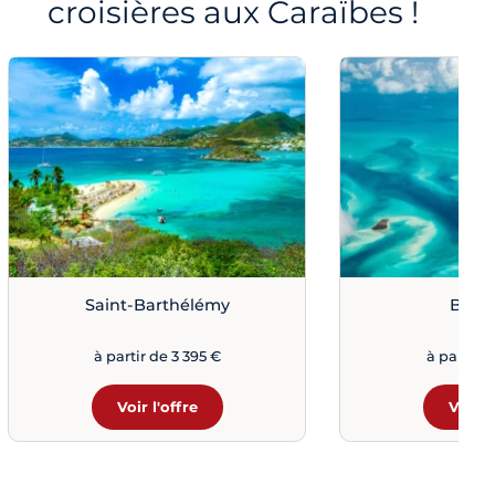
croisières aux Caraïbes !
Saint-Barthélémy
Baha
à partir de 3 395 €
à partir d
Voir l'offre
Voir l