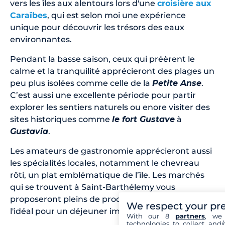
vers les îles aux alentours lors d'une
croisière aux
Caraïbes
, qui est selon moi une expérience
unique pour découvrir les trésors des eaux
environnantes.
Pendant la basse saison, ceux qui préèrent le
calme et la tranquilité apprécieront des plages un
peu plus isolées comme celle de la
Petite Anse
.
C’est aussi une excellente période pour partir
explorer les sentiers naturels ou enore visiter des
sites historiques comme
le fort Gustave
à
Gustavia
.
Les amateurs de gastronomie apprécieront aussi
les spécialités locales, notamment le chevreau
rôti, un plat emblématique de l’île. Les marchés
qui se trouvent à Saint-Barthélemy vous
proposeront pleins de produits frais, ce qui est
We respect your pr
l'idéal pour un déjeuner improvisé sur la plage.
With our 8
partners
, we 
technologies to collect and/