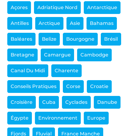
Açores
Adriatique Nord
Antarctique
Antilles
Arctique
Asie
Bahamas
Baléares
Belize
Bourgogne
Brésil
Bretagne
Camargue
Cambodge
Canal Du Midi
Charente
Conseils Pratiques
Corse
Croatie
Croisière
Cuba
Cyclades
Danube
Égypte
Environnement
Europe
Fjords
Fluvial
France Manche