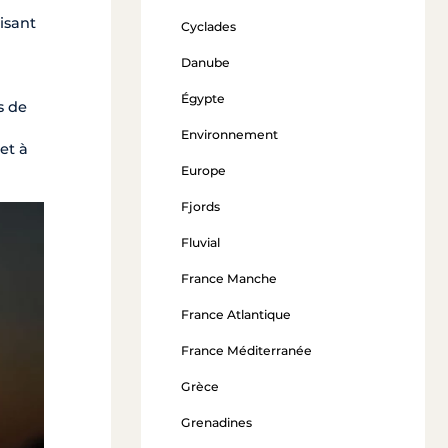
isant
Cyclades
Danube
Égypte
s de
Environnement
et à
Europe
Fjords
Fluvial
France Manche
France Atlantique
France Méditerranée
Grèce
Grenadines