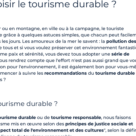
sir le tourisme durable ?
 ou en montagne, en ville ou à la campagne, le touriste
le grâce à quelques astuces simples, que chacun peut facile
 les jours. Les amoureux de la mer le savent : la
pollution de
de tous et si vous voulez préserver cet environnement fantast
me paix et sérénité, vous devez tous adopter une
série de
vous rendrez compte que l'effort n'est pas aussi grand que vo
 bon pour l'environnement, il est également bon pour vous-m
mencer à suivre les
recommandations
du
tourisme durable
s ?
tourisme durable ?
ourisme durable
ou de
tourisme responsable
, nous faisons
risme mis en œuvre selon des
principes de justice sociale et
spect total de l'environnement et des cultures
", selon la défi