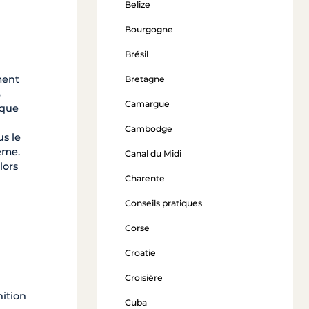
Belize
Bourgogne
Brésil
ment
Bretagne
s
Camargue
ique
Cambodge
us le
ême.
Canal du Midi
lors
Charente
Conseils pratiques
Corse
Croatie
Croisière
nition
Cuba