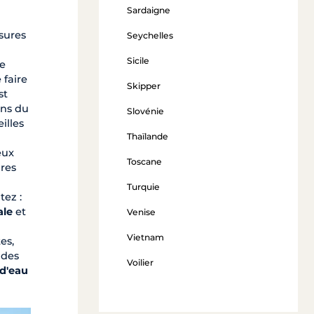
Sardaigne
sures
Seychelles
Sicile
le
 faire
Skipper
st
ans du
Slovénie
illes
Thaïlande
eux
Toscane
ires
Turquie
tez :
ale
et
Venise
Vietnam
es,
 des
Voilier
 d'eau