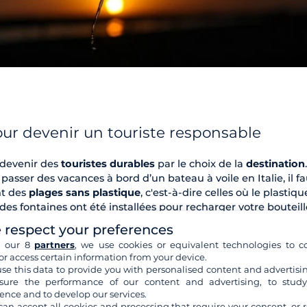
ur devenir un touriste responsable
 devenir des
touristes durables
par le choix de la
destination
passer des vacances à bord d’un bateau à voile en Italie, il f
nt des
plages sans plastique
, c'est-à-dire celles où le plastiqu
ù des fontaines ont été installées pour recharger votre bouteill
 respect your preferences
stique en Italie
, qui se sont engagées à
lutter contre le fléau
h our 8
partners
, we use cookies or equivalent technologies to co
p d'entre elles sont situées en
Sicile
et en
Toscane
.
Louer un
or access certain information from your device.
choix qui vous permet non seulement de découvrir les baies 
se this data to provide you with personalised content and advertisin
ges les plus tranquilles, mais aussi de
respecter l'environne
ure the performance of our content and advertising, to stud
ence and to develop our services.
can accept all cookies and processing that require your consent, or r