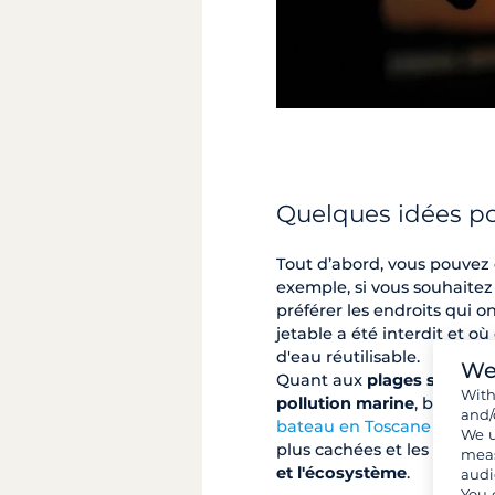
Quelques idées po
Tout d’abord, vous pouvez
exemple, si vous souhaitez 
préférer les endroits qui o
jetable a été interdit et o
d'eau réutilisable.
We
Quant aux
plages sans pla
Wit
pollution marine
, beaucou
and/
bateau en Toscane
est un 
We u
plus cachées et les mouilla
meas
et l'écosystème
.
audi
You 