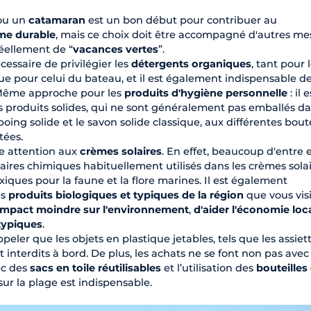
ou un
catamaran
est un bon début pour contribuer au
me durable
, mais ce choix doit être accompagné d'autres me
éellement de “
vacances vertes
”.
écessaire de privilégier les
détergents organiques
, tant pour 
ue pour celui du bateau, et il est également indispensable de
Même approche pour les
produits d'hygiène personnelle
: il e
les produits solides, qui ne sont généralement pas emballés d
ng solide et le savon solide classique, aux différentes boute
tées.
e attention aux
crèmes solaires
. En effet, beaucoup d'entre 
aires chimiques habituellement utilisés dans les crèmes sola
xiques pour la faune et la flore marines. Il est également
es
produits biologiques et typiques de la région
que vous visi
impact moindre sur l'environnement
,
d'aider l'économie loc
 typiques
.
appeler que les objets en plastique jetables, tels que les assiett
ont interdits à bord. De plus, les achats ne se font non pas avec
ec des
sacs en toile réutilisables
et l’utilisation des
bouteilles
ur la plage est indispensable.