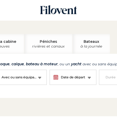
la cabine
Péniches
Bateaux
leuves
rivières et canaux
à la journée
oque
,
caïque
,
bateau à moteur
, ou un
yacht
avec ou sans équip
Avec ou sans équipage ?
Date de départ
Durée