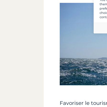
them
pref
choi
cont
Favoriser le touri