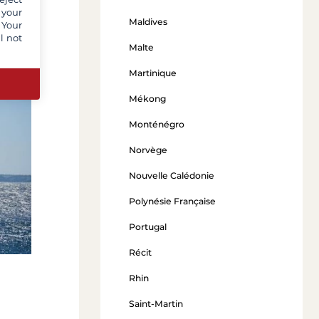
 your
Maldives
 Your
l not
Malte
Martinique
Mékong
Monténégro
Norvège
Nouvelle Calédonie
Polynésie Française
Portugal
Récit
Rhin
Saint-Martin