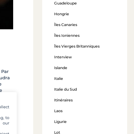
Guadeloupe
Hongrie
Îles Canaries
Îles Ioniennes
Îles Vierges Britanniques
Interview
Islande
. Par
audra
Italie
e
Italie du Sud
e
Itinéraires
 de la
llect
Laos
les
g, to
ment
Ligurie
y our
Lot
eject