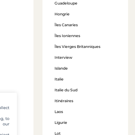
Guadeloupe
Hongrie
Îles Canaries
Îles Ioniennes
Îles Vierges Britanniques
Interview
Islande
Italie
Italie du Sud
Itinéraires
llect
Laos
g, to
Ligurie
y our
Lot
eject