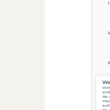
1
2
3
We
Wit
and/
4
We u
meas
audi
You 