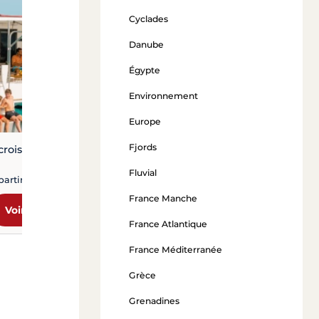
Nos croisières sur le Nil
Cyclades
Danube
à partir de 1 380 €
Égypte
Voir l'offre
Environnement
Europe
Fjords
croisières privées
Fluvial
partir de 2 140 €
France Manche
Voir l'offre
France Atlantique
France Méditerranée
Grèce
Grenadines