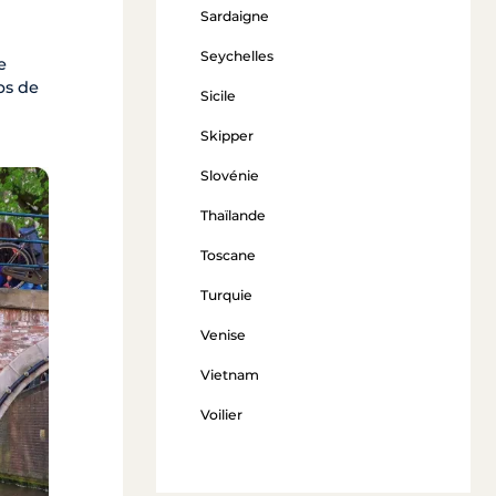
Sardaigne
Seychelles
e
ps de
Sicile
Skipper
Slovénie
Thaïlande
Toscane
Turquie
Venise
Vietnam
Voilier