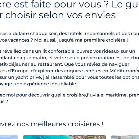
ère est faite pour vous ? Le g
 choisir selon vos envies
ises à défaire chaque soir, des hôtels impersonnels et des co
os vacances ? Moi aussi, jusqu'à ma première croisière !
 réveillez dans un lit confortable, ouvrez vos rideaux sur un
lant chaque matin, et votre seule préoccupation est de choi
petit-déjeuner au restaurant. Que vous rêviez de naviguer
uves d'Europe, d'explorer des criques secrètes en Méditerrané
ur un yacht privé, j'ai rassemblé pour vous toutes les option
oyage une expérience inoubliable.
ec moi pour découvrir quelle croisière,fluviale, maritime, pr
us ?
rez nos meilleures croisières !