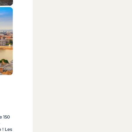
e 150
e
 ! Les