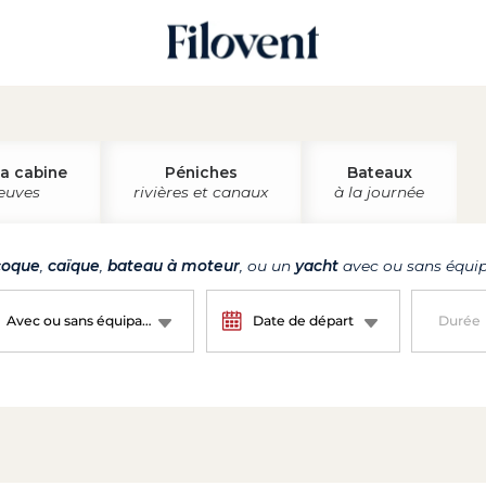
la cabine
Péniches
Bateaux
leuves
rivières et canaux
à la journée
oque
,
caïque
,
bateau à moteur
, ou un
yacht
avec ou sans équip
Avec ou sans équipage ?
Date de départ
Durée