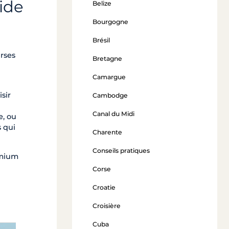
uide
Belize
Bourgogne
Brésil
urses
Bretagne
Camargue
sir
Cambodge
Canal du Midi
e, ou
s qui
Charente
Conseils pratiques
emium
Corse
Croatie
Croisière
Cuba