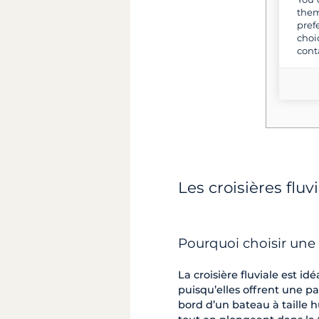
them
pref
5
choi
cont
Les croisières fluv
Pourquoi choisir une c
La croisière fluviale est id
puisqu’elles offrent une 
bord d’un bateau à taille h