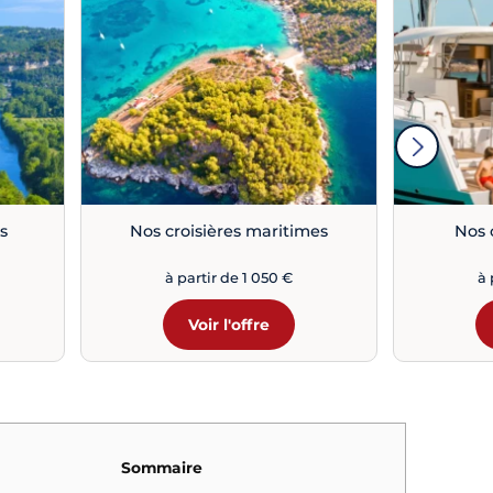
s
Nos croisières maritimes
Nos 
à partir de 1 050 €
à 
Voir l'offre
Sommaire