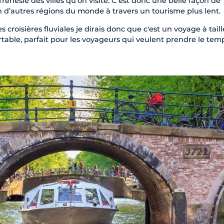
rénésie des villes qu’on visite. C’est donc une belle façon de
n d’autres régions du monde à travers un tourisme plus lent.
s croisières fluviales je dirais donc que c'est un voyage à taill
rtable, parfait pour les voyageurs qui veulent prendre le tem