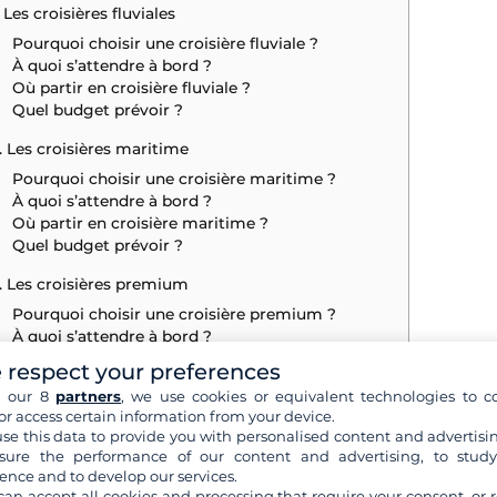
. Les croisières fluviales
Pourquoi choisir une croisière fluviale ?
À quoi s’attendre à bord ?
Où partir en croisière fluviale ?
Quel budget prévoir ?
. Les croisières maritime
Pourquoi choisir une croisière maritime ?
À quoi s’attendre à bord ?
Où partir en croisière maritime ?
Quel budget prévoir ?
. Les croisières premium
Pourquoi choisir une croisière premium ?
À quoi s’attendre à bord ?
Où partir en croisière premium ?
 respect your preferences
Quel budget prévoir ?
h our 8
partners
, we use cookies or equivalent technologies to co
or access certain information from your device.
. Les croisières privées
se this data to provide you with personalised content and advertisin
Pourquoi choisir une croisière privée ?
ure the performance of our content and advertising, to stud
À quoi s’attendre à bord ?
ence and to develop our services.
Où partir en croisière privée ?
can accept all cookies and processing that require your consent, or r