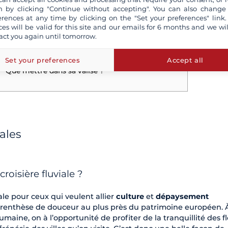
Quel budget prévoir ?
 by clicking "Continue without accepting". You can also change
erences at any time by clicking on the "Set your preferences" link.
. Conseils pratiques avant d'embarquer
ces will be valid for this site and our emails for 6 months and we wil
act you again until tomorrow.
Passeport
Assurance
Set your preferences
Accept all
Pourboires
Que mettre dans sa valise ?
iales
roisière fluviale ?
éale pour ceux qui veulent allier
culture
et
dépaysement
parenthèse de douceur au plus près du patrimoine européen. 
umaine, on à l’opportunité de profiter de la tranquillité des f