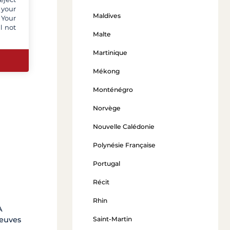
 your
Maldives
 Your
l not
Malte
Martinique
Mékong
Monténégro
Norvège
Nouvelle Calédonie
Polynésie Française
Portugal
Récit
Rhin
À
Saint-Martin
leuves