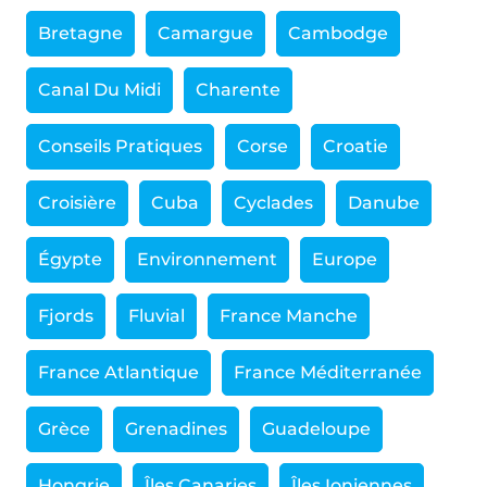
Bretagne
Camargue
Cambodge
Canal Du Midi
Charente
Conseils Pratiques
Corse
Croatie
Croisière
Cuba
Cyclades
Danube
Égypte
Environnement
Europe
Fjords
Fluvial
France Manche
France Atlantique
France Méditerranée
Grèce
Grenadines
Guadeloupe
Hongrie
Îles Canaries
Îles Ioniennes