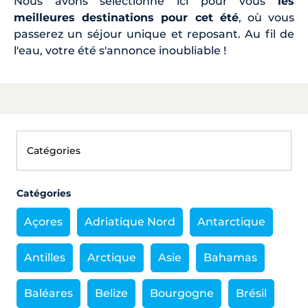
Nous avons sélectionné ici pour vous
les
meilleures destinations pour cet été
, où vous
passerez un séjour unique et reposant. Au fil de
l'eau, votre été s'annonce inoubliable !
Catégories
Açores
Adriatique Nord
Antarctique
Antilles
Arctique
Asie
Bahamas
Baléares
Belize
Bourgogne
Brésil