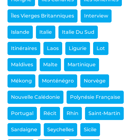
Îles Vierges Britanniques
Interview
Islande
Italie
Italie Du Sud
Itinéraires
Laos
Ligurie
Lot
Maldives
Malte
Martinique
Mékong
Monténégro
Norvège
Nouvelle Calédonie
Polynésie Française
Portugal
Récit
Rhin
Saint-Martin
Sardaigne
Seychelles
Sicile