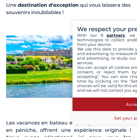
Une
destination d'exception
qui vous laissera des
souvenirs inoubliables !
We respect your pr
With our 8
partners
, we 
technologies to collect and/
from your device.
We use this data to provide 
and advertising, to measure t
and advertising, to study ou
services.
You can accept all cookies an
consent, or reject them by
accepting". You can also ch
time by clicking on the "Set
choices will be valid for this 
and we will not contact you a
Accep
Set your p
Les vacances en bateau et plus particulièrement
en péniche, offrent une expérience originale !