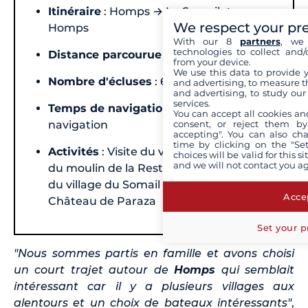
Itinéraire
: Homps → Le Somail →
We respect your pr
Homps
With our 8
partners
, we 
technologies to collect and/
Distance parcourue
: 42 kilomètres
from your device.
We use this data to provide 
Nombre d'écluses
: 6
and advertising, to measure t
and advertising, to study ou
services.
Temps de navigation
: 8 heures de
You can accept all cookies an
consent, or reject them by
navigation
accepting". You can also ch
time by clicking on the "Set
Activités
: Visite du village de Roubia et
choices will be valid for this 
and we will not contact you a
du moulin de la Restanque, découverte
du village du Somail et degustation au
Accep
Château de Paraza
Set your p
"Nous sommes partis en famille et avons choisi
un court trajet autour de
Homps
qui semblait
intéressant car il y a plusieurs villages aux
alentours et un choix de bateaux intéressants"
,