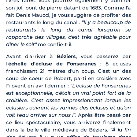
livres rares. Vous pourrez également y admirer
son joli pont de pierre datant de 1683. Comme l'a
fait Denis Maucci, je vous suggère de profiter des
restaurants le long du canal :
"Il y a beaucoup de
restaurants le long du canal lorsqu'on se
rapporche des villages, c'est très agréable pour
dîner le soir"
me confie-t-il.
Avant d'arriver à
Béziers
, vous passerez par
l'
échelle d'écluse de Fonseranes
: 8 écluses
franchissant 21 mètres d'un coup. C'est un des
coup de coeur de Robert, parti en croisière avec
Filovent en avril dernier :
"L'écluse de Fonseranes
est exceptionnelle, c'était un vrai point fort de la
croisière. C'est assez impressionnant lorque les
éclusiers ouvrent les vannes des écluses et qu'on
voit l'eau arriver sur nous !"
. Après être passé par
ce lieu spéctaculaire, vous arriverez finalement
dans la belle ville médiévale de Béziers.
"À la fin