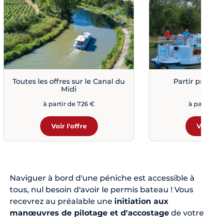
Toutes les offres sur le Canal du
Partir près 
Midi
à partir de 726 €
à partir 
Voir l'offre
Voir l
Naviguer à bord d'une péniche est accessible à
tous, nul besoin d'avoir le permis bateau ! Vous
recevrez au préalable une
initiation aux
manœuvres de pilotage et d'accostage
de votre