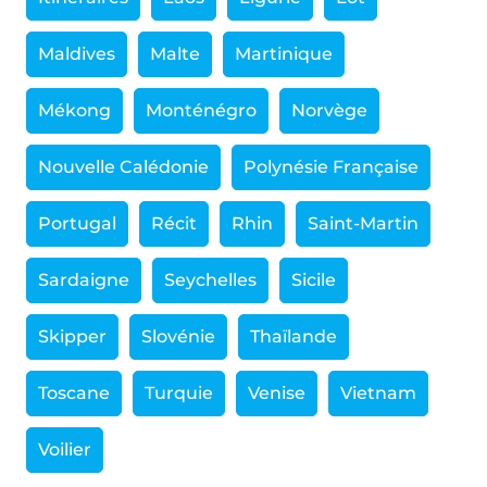
Maldives
Malte
Martinique
Mékong
Monténégro
Norvège
Nouvelle Calédonie
Polynésie Française
Portugal
Récit
Rhin
Saint-Martin
Sardaigne
Seychelles
Sicile
Skipper
Slovénie
Thaïlande
Toscane
Turquie
Venise
Vietnam
Voilier