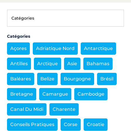
Catégories
Açores
Adriatique Nord
Antarctique
Antilles
Arctique
Asie
Bahamas
Baléares
Belize
Bourgogne
Brésil
Bretagne
Camargue
Cambodge
Canal Du Midi
Charente
Conseils Pratiques
Corse
Croatie