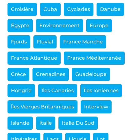
Croisière
Cuba
Cyclades
Danube
Égypte
Environnement
Europe
Fjords
Fluvial
France Manche
France Atlantique
France Méditerranée
Grèce
Grenadines
Guadeloupe
Hongrie
Îles Canaries
Îles Ioniennes
Îles Vierges Britanniques
Interview
Islande
Italie
Italie Du Sud
Itinéraires
Laos
Ligurie
Lot