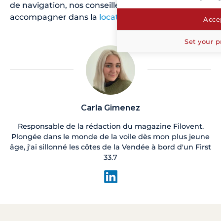
de navigation, nos conseillers sont là pour vous
accompagner dans la
location de goelette
.
Accep
Set your p
Carla Gimenez
Responsable de la rédaction du magazine Filovent.
Plongée dans le monde de la voile dès mon plus jeune
âge, j'ai sillonné les côtes de la Vendée à bord d'un First
33.7