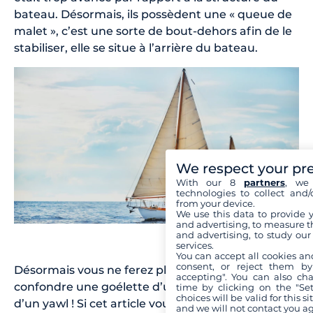
bateau. Désormais, ils possèdent une « queue de
malet », c’est une sorte de bout-dehors afin de le
stabiliser, elle se situe à l’arrière du bateau.
We respect your pr
With our 8
partners
, we 
technologies to collect and/
from your device.
We use this data to provide 
and advertising, to measure t
and advertising, to study ou
services.
You can accept all cookies an
consent, or reject them by
Désormais vous ne ferez plus l’erreur de
accepting". You can also ch
confondre une goélette d’un brick ou un ketch
time by clicking on the "Set
choices will be valid for this 
d’un yawl ! Si cet article vous a donné des envies
and we will not contact you a