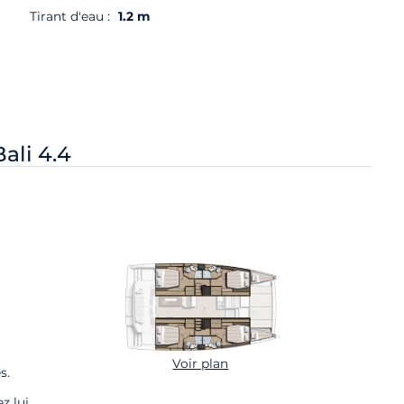
Tirant d'eau :
1.2 m
Bali 4.4
Voir plan
s.
z lui