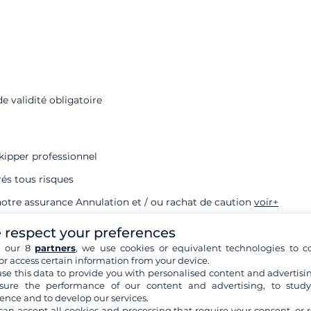
e validité obligatoire
kipper professionnel
rés tous risques
otre assurance Annulation et / ou rachat de caution
voir+
iche bateau ne sont pas contractuelles
 respect your preferences
h our 8
partners
, we use cookies or equivalent technologies to co
or access certain information from your device.
se this data to provide you with personalised content and advertisin
ure the performance of our content and advertising, to stud
Superbe
ence and to develop our services.
8,1
297 avis
can accept all cookies and processing that require your consent, or r