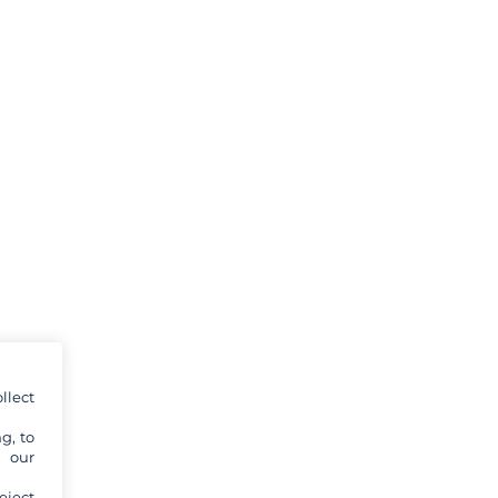
llect
g, to
y our
eject