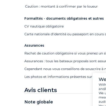
Extras
Statut
Prix
Caution : montant à confirmer par le loueur
Formalités - documents obligatoires et autres
CV nautique obligatoire
Carte nationale d'identité ou passeport en cours d
Assurances
Rachat de caution obligatoire si vous prenez un s
Assurances : tous les bateaux proposés sont assu
Cependant nous vous conseillons de souscrire à n
Les photos et informations présentes sur cette f
We
Wit
Avis clients
and/
We u
meas
Note globale
audi
You 