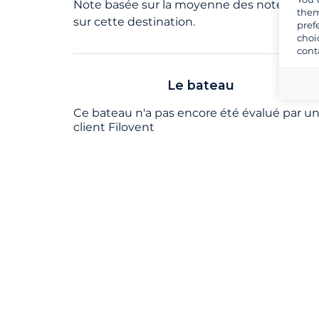
Note basée sur la moyenne des notes du ba
them
sur cette destination.
pref
choi
cont
Le bateau
Ce bateau n'a pas encore été évalué par u
client Filovent