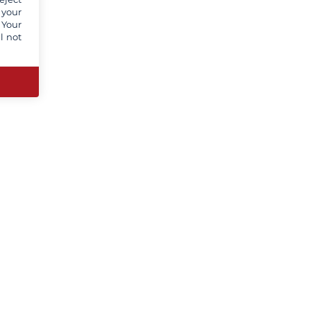
 your
 Your
l not