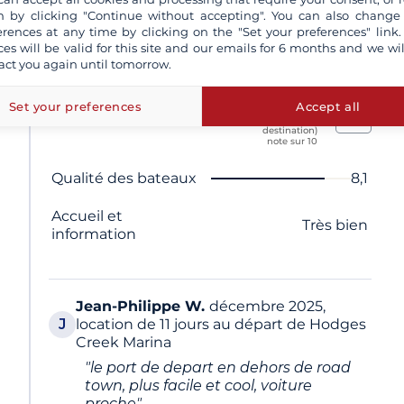
teau et de la note du partenaire
clients
 by clicking "Continue without accepting". You can also change
note sur 10
erences at any time by clicking on the "Set your preferences" link.
ces will be valid for this site and our emails for 6 months and we wil
act you again until tomorrow.
Superbe
Set your preferences
Accept all
Le partenaire
8,1
297 avis sur le partenaire (sur la
destination)
n
note sur 10
Nom du critère
Note
Qualité des bateaux
8,1
Accueil et
Très bien
information
Jean-Philippe
W.
décembre 2025,
J
location de 11 jours au départ de Hodges
Creek Marina
"le port de depart en dehors de road
town, plus facile et cool, voiture
proche"