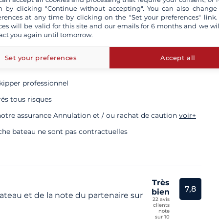
 by clicking "Continue without accepting". You can also change
erences at any time by clicking on the "Set your preferences" link.
ces will be valid for this site and our emails for 6 months and we wil
act you again until tomorrow.
e validité obligatoire
Set your preferences
Accept all
kipper professionnel
rés tous risques
otre assurance Annulation et / ou rachat de caution
voir+
iche bateau ne sont pas contractuelles
Très
7,8
bien
teau et de la note du partenaire sur
22 avis
clients
note
sur 10