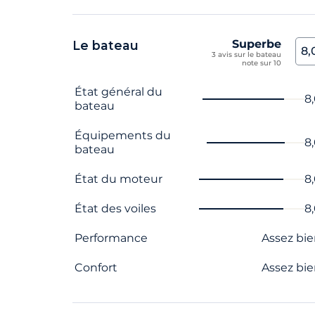
Superbe
Le bateau
8,
3 avis sur le bateau
note sur 10
Nom du critère
Note
État général du
8
bateau
Équipements du
8
bateau
État du moteur
8
État des voiles
8
Performance
Assez bi
Confort
Assez bi