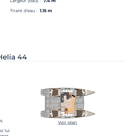
Largeur (bau) :
7.4 m
Tirant d'eau :
1.15 m
Helia 44
s.
Voir plan
z lui
nner