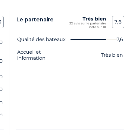
Très bien
Le partenaire
0
7,6
22 avis sur le partenaire
note sur 10
Nom du critère
Note
Qualité des bateaux
7,6
,0
Accueil et
Très bien
information
,0
,0
,0
en
en