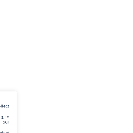
llect
g, to
y our
eject