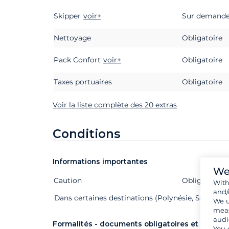
Skipper
Extras
Statut
voir+
Prix
Sur demand
Nettoyage
Obligatoire
Pack Confort
voir+
Obligatoire
Taxes portuaires
Obligatoire
Voir la liste complète des 20 extras
Conditions
Informations importantes
We
Caution
Extras
Statut
Prix
Obligatoire
Wit
and/
Dans certaines destinations (Polynésie, Seychelle
We u
meas
audi
Formalités - documents obligatoires et autres
You 