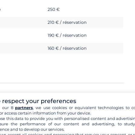
e
250 €
210 € / réservation
190 € / réservation
160 € / réservation
 respect your preferences
6 500 €
h our 8
partners
, we use cookies or equivalent technologies to co
or access certain information from your device.
s, BVI) le skipper exige de dormir dans une cabine double.
se this data to provide you with personalised content and advertisin
ure the performance of our content and advertising, to stud
ence and to develop our services.
can accept all cookies and processing that require your consent, or r