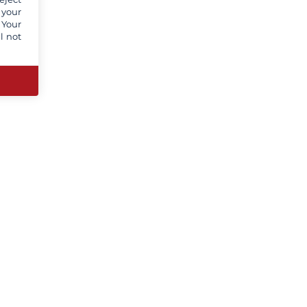
 your
 Your
l not