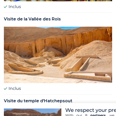
Inclus
Visite de la Vallée des Rois
Inclus
Visite du temple d'Hatchepsout
We respect your pr
With our 8
partners
, we 