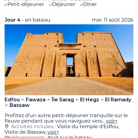
Petit-déjeuner
Déjeuner
Dîner
Jour 4
- en bateau
mar. 11 août 2026
Edfou
Fawaza
Île Sarag
El Hegz
El Ramady
Bassaw
Profitez d’un autre petit-déjeuner tranquille sur le
fleuve pendant que vous naviguez vers
...
voir+
Activités incluses :
Visite du temple d'Edfou,
Visite de Bassaw,
voir+
Hébergement :
Nuit sur le bateau