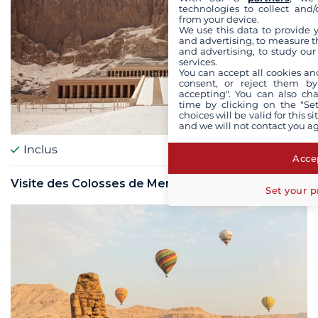
technologies to collect and/
from your device.
We use this data to provide 
and advertising, to measure t
and advertising, to study ou
services.
You can accept all cookies an
consent, or reject them by
accepting". You can also ch
time by clicking on the "Set
choices will be valid for this 
and we will not contact you a
Inclus
Accep
Visite des Colosses de Memnon
Set your p