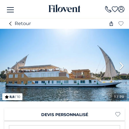
Retour
8,8
/ 10
1
/ 70
DEVIS PERSONNALISÉ