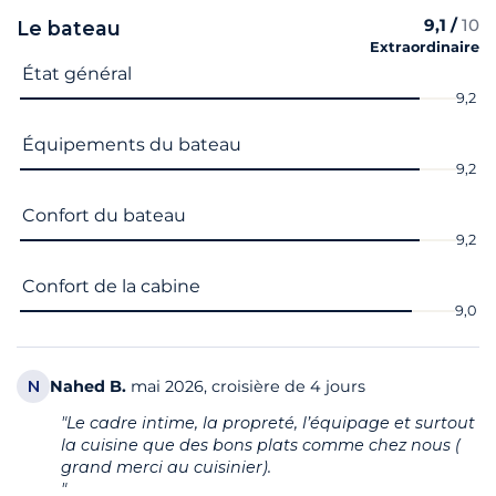
9,1 /
10
Le bateau
Extraordinaire
Nom du critère
Note
État général
9,2
Équipements du bateau
9,2
Confort du bateau
9,2
Confort de la cabine
9,0
N
Nahed
B.
mai 2026, croisière de 4 jours
"Le cadre intime, la propreté, l’équipage et surtout
la cuisine que des bons plats comme chez nous (
grand merci au cuisinier).
"