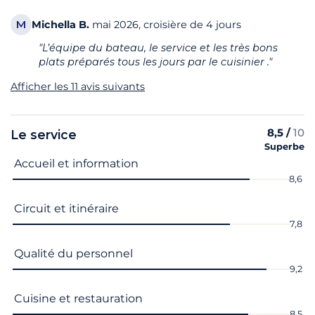
M
Michella
B.
mai 2026, croisière de 4 jours
"L’équipe du bateau, le service et les très bons
plats préparés tous les jours par le cuisinier ."
Afficher les 11 avis suivants
8,5 /
10
Le service
Superbe
Nom du critère
Note
Accueil et information
8,6
Circuit et itinéraire
7,8
Qualité du personnel
9,2
Cuisine et restauration
8,5