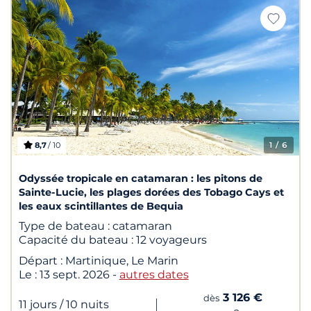
8,7
/ 10
1
/ 6
Odyssée tropicale en catamaran : les pitons de
Sainte-Lucie, les plages dorées des Tobago Cays et
les eaux scintillantes de Bequia
Type de bateau :
catamaran
Capacité du bateau :
12 voyageurs
Départ :
Martinique, Le Marin
Le :
13 sept. 2026
-
autres dates
3 126 €
dès
|
11 jours
/ 10 nuits