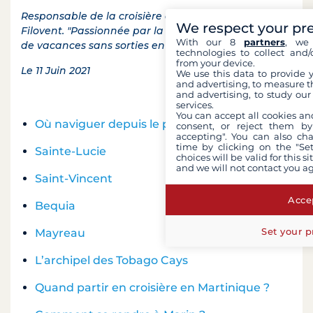
Responsable de la croisière à la cabine chez
We respect your pr
Filovent. "Passionnée par la mer, je ne conçois pas
With our 8
partners
, we 
de vacances sans sorties en bateau !"
technologies to collect and/
from your device.
Le 11 Juin 2021
We use this data to provide 
and advertising, to measure t
and advertising, to study ou
services.
You can accept all cookies an
Où naviguer depuis le port du Marin ?
consent, or reject them by
accepting". You can also ch
time by clicking on the "Set
Sainte-Lucie
choices will be valid for this 
and we will not contact you a
Saint-Vincent
Accep
Bequia
Set your p
Mayreau
L’archipel des Tobago Cays
Quand partir en croisière en Martinique ?