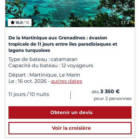
10,0
/ 10
1
/ 2
De la Martinique aux Grenadines : évasion
tropicale de 11 jours entre îles paradisiaques et
lagons turquoises
Type de bateau :
catamaran
Capacité du bateau :
12 voyageurs
Départ :
Martinique, Le Marin
Le :
16 oct. 2026
-
autres dates
3 350 €
dès
|
11 jours
/ 10 nuits
pour 2 personnes
Obtenir un devis
Voir la croisière