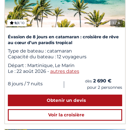
9,1
/ 10
1
/ 6
Évasion de 8 jours en catamaran : croisière de rêve
au cœur d’un paradis tropical
Type de bateau :
catamaran
Capacité du bateau :
12 voyageurs
Départ :
Martinique, Le Marin
Le :
22 août 2026
-
autres dates
2 690 €
dès
|
8 jours
/ 7 nuits
pour 2 personnes
Obtenir un devis
Voir la croisière