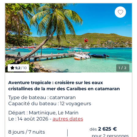
9,2
/ 10
1
/ 2
Aventure tropicale : croisière sur les eaux
cristallines de la mer des Caraïbes en catamaran
Type de bateau :
catamaran
Capacité du bateau :
12 voyageurs
Départ :
Martinique, Le Marin
Le :
14 août 2026
-
autres dates
2 625 €
dès
|
8 jours
/ 7 nuits
pour 2 personnes