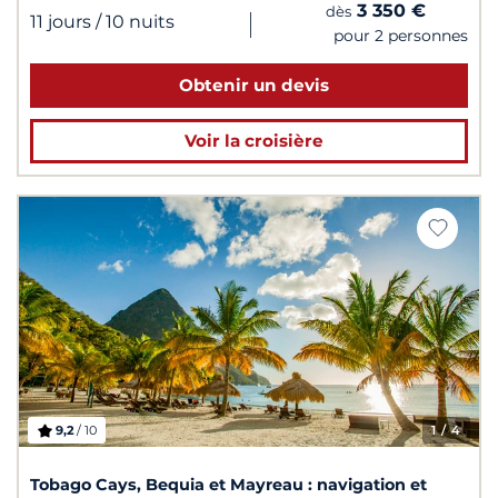
3 350 €
dès
|
11 jours
/ 10 nuits
pour 2 personnes
Obtenir un devis
Voir la croisière
9,2
/ 10
1
/ 4
Tobago Cays, Bequia et Mayreau : navigation et