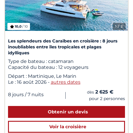
10,0
/ 10
1
/ 2
Les splendeurs des Caraïbes en croisière : 8 jours
inoubliables entre îles tropicales et plages
idylliques
Type de bateau :
catamaran
Capacité du bateau :
12 voyageurs
Départ :
Martinique, Le Marin
Le :
16 août 2026
-
autres dates
2 625 €
dès
|
8 jours
/ 7 nuits
pour 2 personnes
Obtenir un devis
Voir la croisière