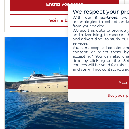
Entrez vos dates
We respect your pr
With our 8
partners
, we 
Voir le bateau
technologies to collect and/
from your device.
We use this data to provide 
and advertising, to measure t
and advertising, to study ou
services.
You can accept all cookies an
consent, or reject them by
accepting". You can also ch
time by clicking on the "Set
choices will be valid for this 
and we will not contact you a
Accep
Set your p