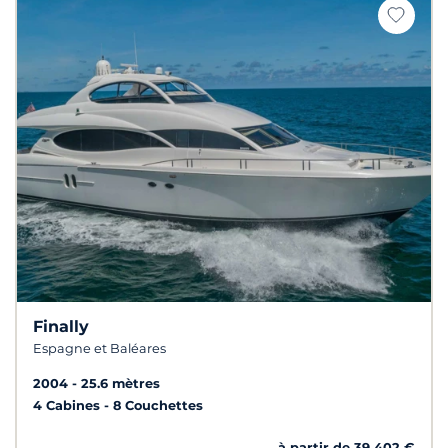
Finally
Espagne et Baléares
2004
25.6 mètres
4 Cabines
8 Couchettes
à partir de 39 402 €