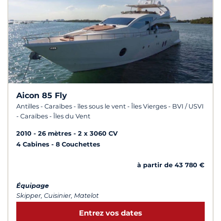
Aicon 85 Fly
Antilles - Caraïbes - îles sous le vent - Îles Vierges - BVI / USVI
- Caraïbes - Îles du Vent
2010
26 mètres
2 x 3060 CV
4 Cabines
8 Couchettes
à partir de 43 780 €
Équipage
Skipper, Cuisinier, Matelot
Entrez vos dates