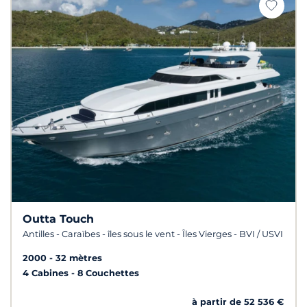
Outta Touch
Antilles - Caraïbes - îles sous le vent - Îles Vierges - BVI / USVI
2000
32 mètres
4 Cabines
8 Couchettes
à partir de 52 536 €