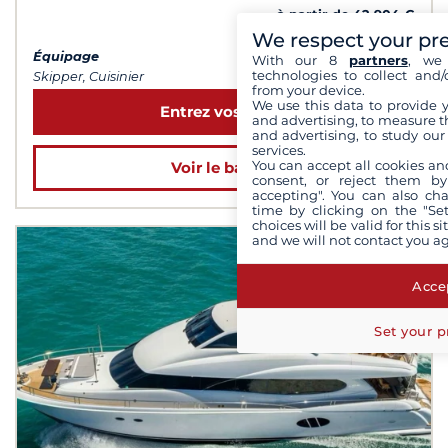
à partir de 42 904 €
We respect your pr
Équipage
With our 8
partners
, we 
technologies to collect and/
Skipper, Cuisinier
from your device.
We use this data to provide 
Entrez vos dates
and advertising, to measure t
and advertising, to study ou
services.
You can accept all cookies an
Voir le bateau
consent, or reject them by
accepting". You can also ch
time by clicking on the "Set
choices will be valid for this 
and we will not contact you a
Accep
Set your p