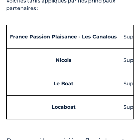
Voici les tarifs appliqués par nos principaux
partenaires :
France Passion Plaisance - Les Canalous
Suppl
Nicols
Suppl
Le Boat
Supplé
Locaboat
Supplé