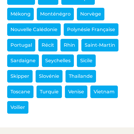
Mékong
Monténégro
Norvège
Nouvelle Calédonie
Polynésie Française
Portugal
Récit
Rhin
Saint-Martin
Sardaigne
Seychelles
Sicile
Skipper
Slovénie
Thaïlande
Toscane
Turquie
Venise
Vietnam
Voilier