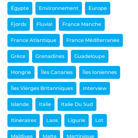
Égypte
Environnement
Europe
Fjords
Fluvial
France Manche
France Atlantique
France Méditerranée
Grèce
Grenadines
Guadeloupe
Hongrie
Îles Canaries
Îles Ioniennes
Îles Vierges Britanniques
Interview
Islande
Italie
Italie Du Sud
Itinéraires
Laos
Ligurie
Lot
Maldives
Malte
Martinique