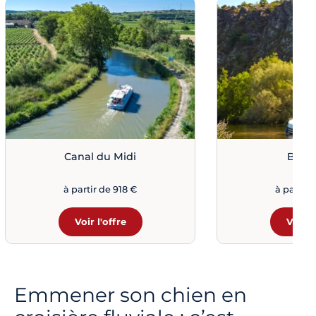
Canal du Midi
Bret
à partir de 918 €
à partir 
Voir l'offre
Voir l
Emmener son chien en