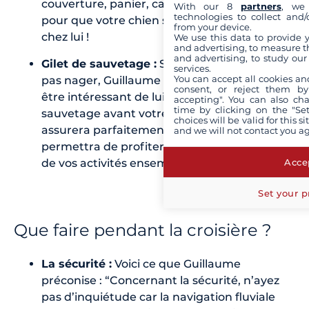
couverture, panier, cage…) et ses jouets
With our 8
partners
, we 
technologies to collect and/
pour que votre chien se sente comme
from your device.
chez lui !
We use this data to provide 
and advertising, to measure t
and advertising, to study ou
Gilet de sauvetage :
Si votre chien ne sait
services.
You can accept all cookies an
pas nager, Guillaume explique qu’il peut
consent, or reject them by
être intéressant de lui acheter un gilet de
accepting". You can also ch
time by clicking on the "Set
sauvetage avant votre départ. Cela
choices will be valid for this 
assurera parfaitement sa sécurité et vous
and we will not contact you a
permettra de profiter en toute tranquillité
de vos activités ensemble.
Accep
Set your p
Que faire pendant la croisière ?
La sécurité :
Voici ce que Guillaume
préconise : “Concernant la sécurité, n’ayez
pas d’inquiétude car la navigation fluviale