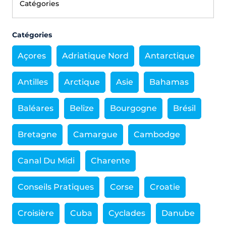
Catégories
Açores
Adriatique Nord
Antarctique
Antilles
Arctique
Asie
Bahamas
Baléares
Belize
Bourgogne
Brésil
Bretagne
Camargue
Cambodge
Canal Du Midi
Charente
Conseils Pratiques
Corse
Croatie
Croisière
Cuba
Cyclades
Danube