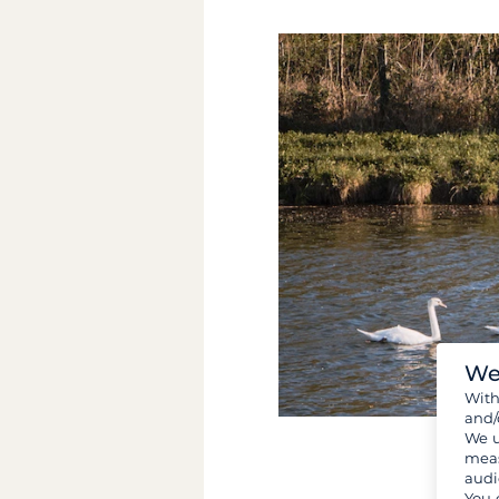
We
Wit
and/
We u
meas
audi
You 