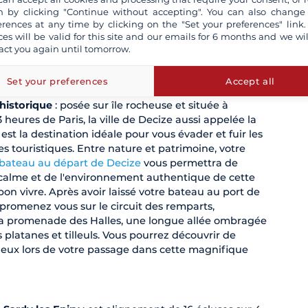
 by clicking "Continue without accepting". You can also change
ur
erences at any time by clicking on the "Set your preferences" link.
ces will be valid for this site and our emails for 6 months and we wil
 sur le plus beau canal de France, vous pourrez découvr
act you again until tomorrow.
 le Canal du Nivernais est chargé d'histoire et de tradition e
ps de coeur.
Set your preferences
Accept all
e historique
: posée sur île rocheuse et située à
heures de Paris, la ville de Decize aussi appelée la
" est la destination idéale pour vous évader et fuir les
es touristiques. Entre nature et patrimoine, votre
 bateau au départ de Decize
vous permettra de
 calme et de l'environnement authentique de cette
it bon vivre. Après avoir laissé votre bateau au port de
 promenez vous sur le circuit des remparts,
a promenade des Halles, une longue allée ombragée
platanes et tilleuls. Vous pourrez découvrir de
eux lors de votre passage dans cette magnifique