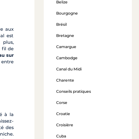
Belize
Bourgogne
Brésil
re aux
al est
Bretagne
 plus,
Camargue
 fil de
au sur
Cambodge
 entre
Canal du Midi
Charente
Conseils pratiques
Corse
Croatie
é à la
issez-
Croisière
té des
niche.
Cuba