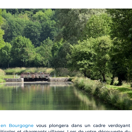
u en Bourgogne
vous plongera dans un cadre verdoyant 
iticoles et charmants villages. Lors de votre découverte du