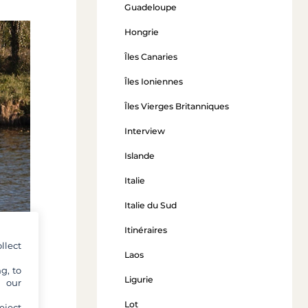
Guadeloupe
Hongrie
Îles Canaries
Îles Ioniennes
Îles Vierges Britanniques
Interview
Islande
Italie
Italie du Sud
Itinéraires
llect
Laos
g, to
Ligurie
y our
Lot
eject