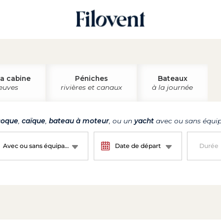
la cabine
Péniches
Bateaux
leuves
rivières et canaux
à la journée
oque
,
caïque
,
bateau à moteur
, ou un
yacht
avec ou sans équip
Avec ou sans équipage ?
Date de départ
Durée