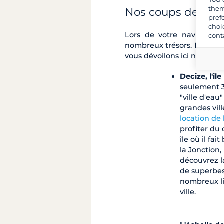
them
Nos coups de coe
pref
choi
Lors de votre navigation
cont
nombreux trésors. En effet,
vous dévoilons ici nos cou
Decize, l'îl
seulement 3 
"ville d'eau
grandes vill
location de
profiter du
île où il fa
la Jonction,
découvrez l
de superbes 
nombreux li
ville.