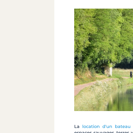
La
location d'un batea
espaces sauvages, terres v