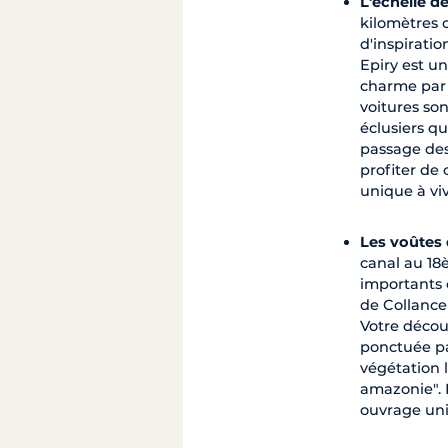
L'échelle de
kilomètres 
d'inspiratio
Epiry est u
charme par 
voitures son
éclusiers q
passage de
profiter de
unique à viv
Les voûtes e
canal au 18
importants 
de Collancel
Votre décou
ponctuée pa
végétation 
amazonie". 
ouvrage un