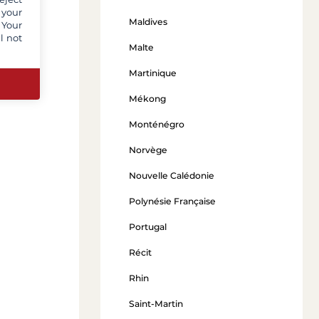
 your
Maldives
 Your
l not
Malte
ir ses
t nous
Martinique
Mékong
Monténégro
Norvège
Nouvelle Calédonie
Polynésie Française
Portugal
Récit
Rhin
Saint-Martin