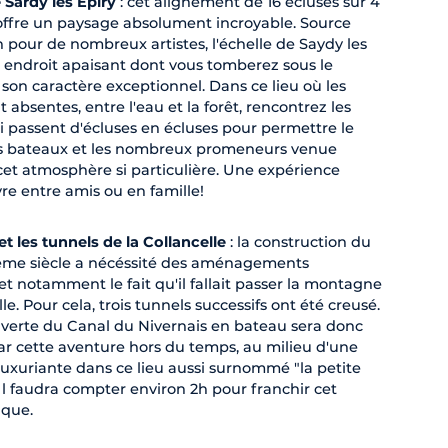
 Sardy les Epiry
: cet alignement de 16 écluses sur 4
offre un paysage absolument incroyable. Source
n pour de nombreux artistes, l'échelle de Saydy les
n endroit apaisant dont vous tomberez sous le
son caractère exceptionnel. Dans ce lieu où les
t absentes, entre l'eau et la forêt, rencontrez les
ui passent d'écluses en écluses pour permettre le
s bateaux et les nombreux promeneurs venue
 cet atmosphère si particulière. Une expérience
re entre amis ou en famille!
t les tunnels de la Collancelle
: la construction du
ème siècle a nécéssité des aménagements
et notamment le fait qu'il fallait passer la montagne
le. Pour cela, trois tunnels successifs ont été creusé.
verte du Canal du Nivernais en bateau sera donc
r cette aventure hors du temps, au milieu d'une
luxuriante dans ce lieu aussi surnommé "la petite
Il faudra compter environ 2h pour franchir cet
ique.