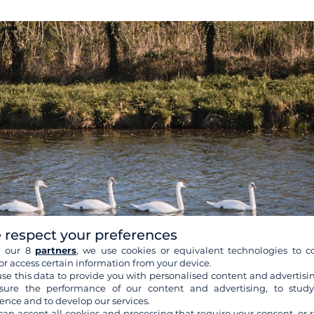
 respect your preferences
h our 8
partners
, we use cookies or equivalent technologies to co
or access certain information from your device.
se this data to provide you with personalised content and advertisin
ure the performance of our content and advertising, to stud
ence and to develop our services.
can accept all cookies and processing that require your consent, or r