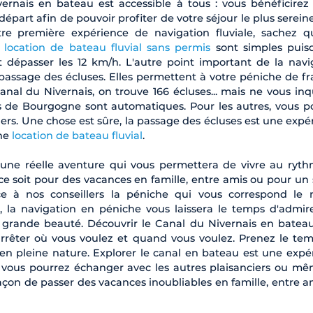
ernais en bateau est accessible à tous : vous bénéficirez
départ afin de pouvoir profiter de votre séjour le plus serei
votre première expérience de navigation fluviale, sachez q
e
location de bateau fluvial sans permis
sont simples puis
dépasser les 12 km/h. L'autre point important de la navi
e passage des écluses. Elles permettent à votre péniche de fr
 Canal du Nivernais, on trouve 166 écluses... mais ne vous inq
es de Bourgogne sont automatiques. Pour les autres, vous p
usiers. Une chose est sûre, la passage des écluses est une exp
une
location de bateau fluvial
.
t une réelle aventure qui vous permettera de vivre au ryt
 ce soit pour des vacances en famille, entre amis ou pour un 
e à nos conseillers la péniche qui vous correspond le 
e, la navigation en péniche vous laissera le temps d'admir
e grande beauté. Découvrir le Canal du Nivernais en batea
s arrêter où vous voulez et quand vous voulez. Prenez le te
... en pleine nature. Explorer le canal en bateau est une expé
e vous pourrez échanger avec les autres plaisanciers ou mê
façon de passer des vacances inoubliables en famille, entre a