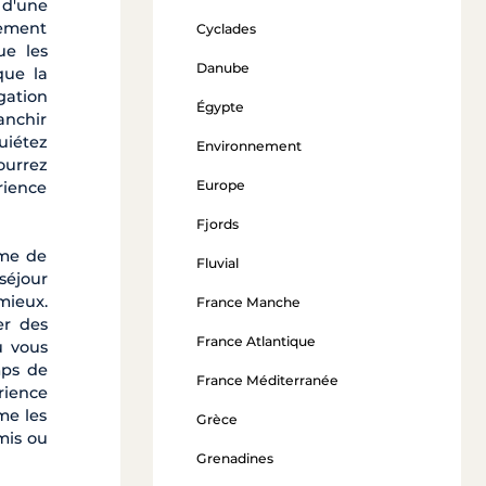
 d'une
nement
Cyclades
ue les
Danube
que la
gation
Égypte
anchir
uiétez
Environnement
ourrez
Europe
érience
Fjords
hme de
Fluvial
séjour
mieux.
France Manche
er des
France Atlantique
u vous
mps de
France Méditerranée
rience
me les
Grèce
mis ou
Grenadines