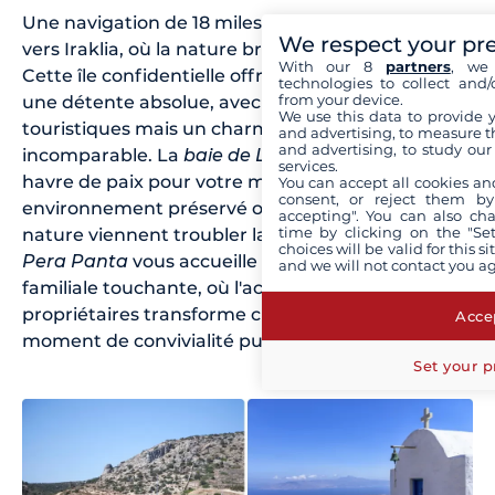
Une navigation de 18 miles nautiques vous mène
We respect your pr
vers Iraklia, où la nature brute règne en maître.
With our 8
partners
, we 
Cette île confidentielle offre un isolement total et
technologies to collect and/
from your device.
une détente absolue, avec peu d'infrastructures
We use this data to provide 
touristiques mais un charme authentique
and advertising, to measure t
and advertising, to study ou
incomparable. La
baie de Livadi
constitue un
services.
havre de paix pour votre mouillage, dans un
You can accept all cookies an
consent, or reject them by
environnement préservé où seuls les bruits de la
accepting". You can also ch
time by clicking on the "Set
nature viennent troubler la quiétude ambiante.
choices will be valid for this 
Pera Panta
vous accueille dans une ambiance
and we will not contact you a
familiale touchante, où l'accueil chaleureux des
propriétaires transforme chaque repas en
Accep
moment de convivialité pure.
Set your p