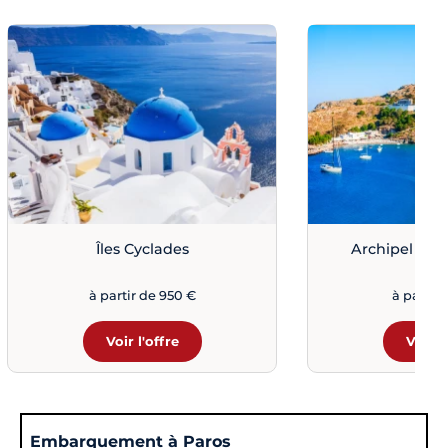
Îles Cyclades
Archipel du
à partir de 950 €
à partir 
Voir l'offre
Voir l
Embarquement à Paros