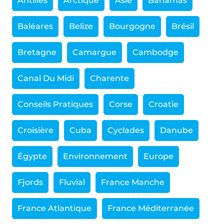
Antilles
Arctique
Asie
Bahamas
Baléares
Belize
Bourgogne
Brésil
Bretagne
Camargue
Cambodge
Canal Du Midi
Charente
Conseils Pratiques
Corse
Croatie
Croisière
Cuba
Cyclades
Danube
Égypte
Environnement
Europe
Fjords
Fluvial
France Manche
France Atlantique
France Méditerranée