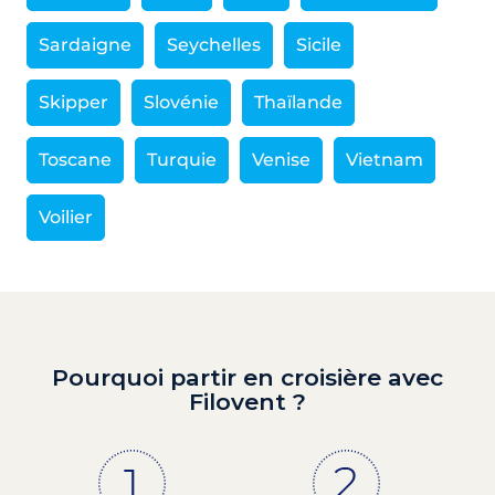
Sardaigne
Seychelles
Sicile
Skipper
Slovénie
Thaïlande
Toscane
Turquie
Venise
Vietnam
Voilier
Pourquoi partir en croisière avec
Filovent ?