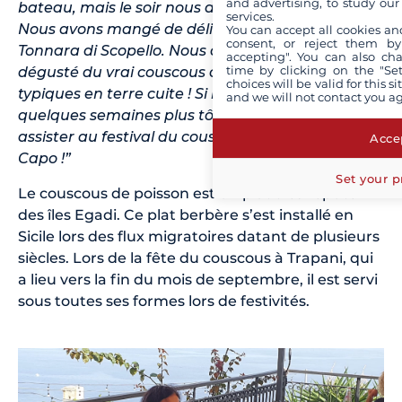
and advertising, to study ou
bateau, mais le soir nous allions au restaurant.
services.
Nous avons mangé de délicieux poissons près de
You can accept all cookies an
consent, or reject them by
Tonnara di Scopello. Nous avons également
accepting". You can also ch
time by clicking on the "Set
dégusté du vrai couscous cuit dans des pots
choices will be valid for this 
typiques en terre cuite ! Si nous étions partis
and we will not contact you a
quelques semaines plus tôt, nous aurions pu
assister au festival du couscous à San Vito Lo
Accep
Capo !”
Set your p
Le couscous de poisson est un plat très réputé
des îles Egadi. Ce plat berbère s’est installé en
Sicile lors des flux migratoires datant de plusieurs
siècles. Lors de la fête du couscous à Trapani, qui
a lieu vers la fin du mois de septembre, il est servi
sous toutes ses formes lors de festivités.