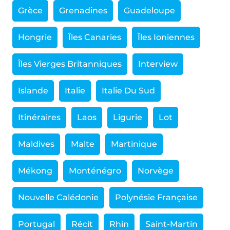
Grèce
Grenadines
Guadeloupe
Hongrie
Îles Canaries
Îles Ioniennes
Îles Vierges Britanniques
Interview
Islande
Italie
Italie Du Sud
Itinéraires
Laos
Ligurie
Lot
Maldives
Malte
Martinique
Mékong
Monténégro
Norvège
Nouvelle Calédonie
Polynésie Française
Portugal
Récit
Rhin
Saint-Martin