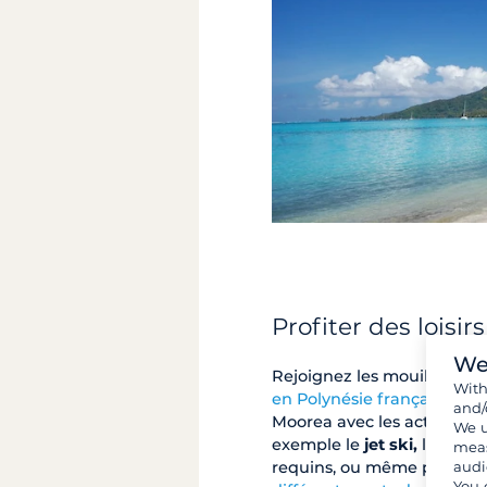
Profiter des loisi
We
Rejoignez les mouillages 
Wit
en Polynésie française
. Vo
and/
Moorea avec les activités 
We u
exemple le
jet ski,
la
plon
meas
audi
requins, ou même particip
You 