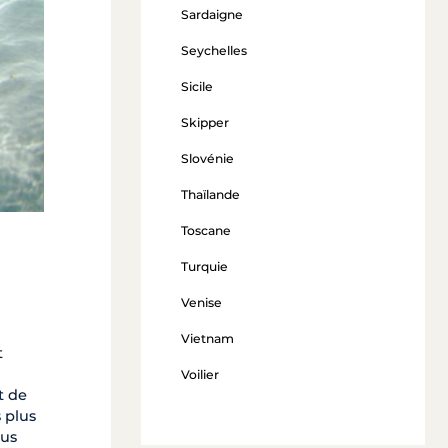
Sardaigne
Seychelles
Sicile
Skipper
Slovénie
Thaïlande
Toscane
Turquie
Venise
Vietnam
t
Voilier
t de
 plus
lus