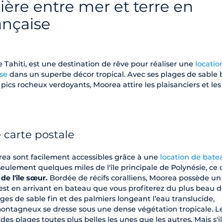
ière entre mer et terre en
ançaise
de Tahiti, est une destination de rêve pour réaliser une
locatio
ise
dans un superbe décor tropical. Avec ses plages de sable 
 pics rocheux verdoyants, Moorea attire les plaisanciers et les
 carte postale
rea sont facilement accessibles grâce à une
location de bate
 à seulement quelques miles de l'île principale de Polynésie, ce q
e l'île sœur.
Bordée de récifs coralliens, Moorea possède un
'est en arrivant en bateau que vous profiterez du plus beau 
ges de sable fin et des palmiers longeant l’eau translucide,
f montagneux se dresse sous une dense végétation tropicale. L
es plages toutes plus belles les unes que les autres. Mais s'i