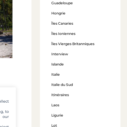
Guadeloupe
Hongrie
Îles Canaries
Îles Ioniennes
Îles Vierges Britanniques
Interview
Islande
Italie
Italie du Sud
Itinéraires
ocation
llect
Laos
par
g, to
Ligurie
u des
y our
dans
Lot
eject