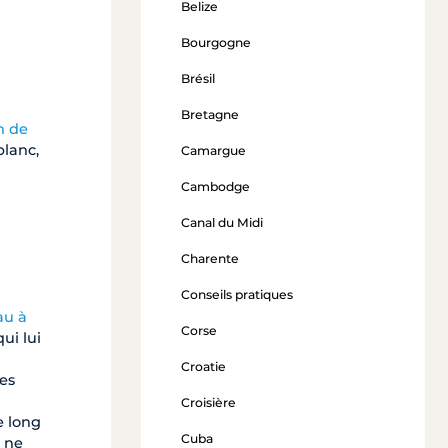
Belize
Bourgogne
Brésil
Bretagne
n de
blanc,
Camargue
Cambodge
Canal du Midi
Charente
Conseils pratiques
au à
Corse
ui lui
Croatie
des
Croisière
e long
Cuba
l ne