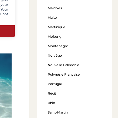
la
 your
ble
Maldives
 Your
a. Au
l not
de
Malte
aotoi,
Martinique
aies
Mékong
Monténégro
Norvège
Nouvelle Calédonie
Polynésie Française
Portugal
Récit
Rhin
Saint-Martin