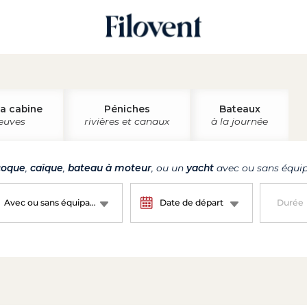
la cabine
Péniches
Bateaux
leuves
rivières et canaux
à la journée
oque
,
caïque
,
bateau à moteur
, ou un
yacht
avec ou sans équip
Avec ou sans équipage ?
Date de départ
Durée