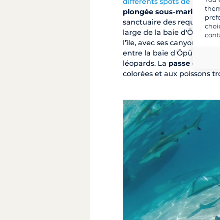
différents spots de plongé
them
plongée sous-marine
près 
pref
sanctuaire des requins de 
choi
large de la baie d'Ōpūnohu,
cont
l’île, avec ses canyons et s
entre la baie d'Ōpūnohu et
léopards. La
passe de Tar
colorées et aux poissons tr