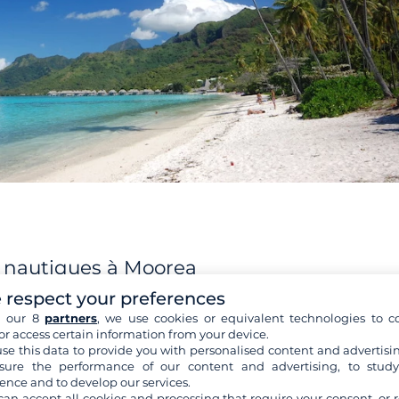
rs nautiques à Moorea
 respect your preferences
paradisiaques de Moorea grâce à une
croisière en voilier de l
h our 8
partners
, we use cookies or equivalent technologies to co
us pourrez alterner les sessions de farniente sur les plages de
or access certain information from your device.
nautiques proposées dans les lagons. Vous pourrez pratiquer 
se this data to provide you with personalised content and advertisin
gée
, partir en
kayak
à la découverte des raies pastenagues o
ure the performance of our content and advertising, to stud
ence and to develop our services.
er à de séances de
Shark-feeding
. Au cours d'une
croisière 
can accept all cookies and processing that require your consent, or r