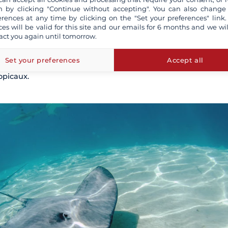
e polynésiens
, le lagon de Moorea est idéal pour s’adonner à 
 by clicking "Continue without accepting". You can also change
des récifs coralliens. Le
Tiki Point
, connu pour être un vérita
erences at any time by clicking on the "Set your preferences" link.
diverses espèces, est le premier site de plongée créé à Moore
ces will be valid for this site and our emails for 6 months and we wil
 le mur de corail est l'une des plus belles zones de plongée 
act you again until tomorrow.
es parois recouvertes de corail multicolore. Dans la
passe de T
 la pointe Hauru, vous pourrez observer des requins et des r
Set your preferences
Accept all
eu
abrite également plusieurs spots de plongée aux éponges
opicaux.