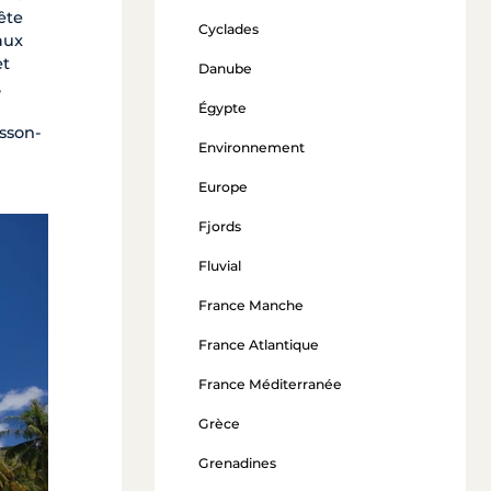
ête
Cyclades
aux
et
Danube
,
Égypte
isson-
Environnement
Europe
Fjords
Fluvial
France Manche
France Atlantique
France Méditerranée
Grèce
Grenadines