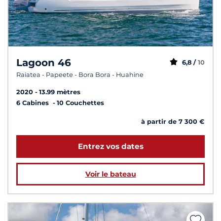
Lagoon 46
6,8 /
10
Raiatea - Papeete - Bora Bora - Huahine
2020
13.99 mètres
6 Cabines
10 Couchettes
à partir de 7 300 €
Entrez vos dates
Voir le bateau