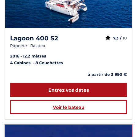
Lagoon 400 S2
7,3 /
10
Papeete - Raiatea
2016
12.2 mètres
4 Cabines
8 Couchettes
à partir de 3 990 €
Entrez vos dates
Voir le bateau