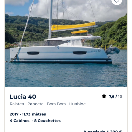
Lucia 40
7,6 /
10
Raiatea - Papeete - Bora Bora - Huahine
2017
11.73 mètres
4 Cabines
8 Couchettes
à partir de 4 200 €