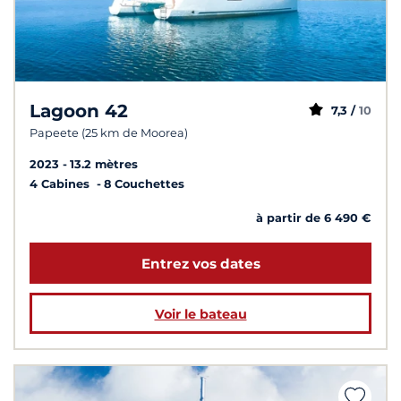
Lagoon 42
7,3 /
10
Papeete (25 km de Moorea)
2023
13.2 mètres
4 Cabines
8 Couchettes
à partir de 6 490 €
Entrez vos dates
Voir le bateau