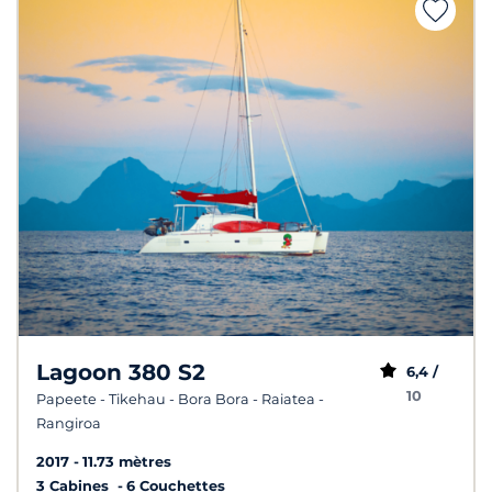
Lagoon 380 S2
6,4 /
10
Papeete - Tikehau - Bora Bora - Raiatea -
Rangiroa
2017
11.73 mètres
3 Cabines
6 Couchettes