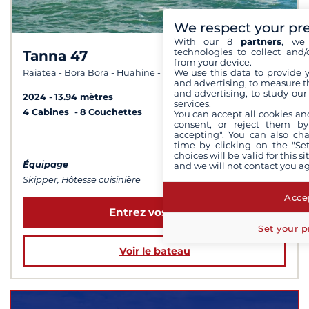
We respect your pr
With our 8
partners
, we 
technologies to collect and/
Tanna 47
7,6 /
10
from your device.
We use this data to provide 
Raiatea - Bora Bora - Huahine - Papeete
and advertising, to measure t
and advertising, to study ou
2024
13.94 mètres
services.
4 Cabines
8 Couchettes
You can accept all cookies an
consent, or reject them by
accepting". You can also ch
à partir de 9 400 €
time by clicking on the "Set
choices will be valid for this 
Équipage
and we will not contact you a
Skipper, Hôtesse cuisinière
Accep
Entrez vos dates
Set your p
Voir le bateau