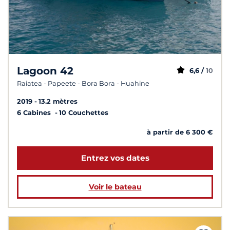
Lagoon 42
6,6 /
10
Raiatea - Papeete - Bora Bora - Huahine
2019
13.2 mètres
6 Cabines
10 Couchettes
à partir de 6 300 €
Entrez vos dates
Voir le bateau