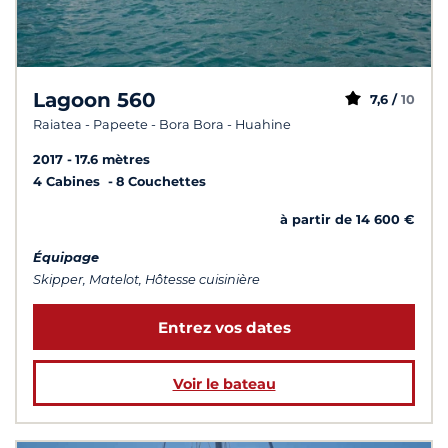
Lagoon 560
7,6 /
10
Raiatea - Papeete - Bora Bora - Huahine
2017
17.6 mètres
4 Cabines
8 Couchettes
à partir de 14 600 €
Équipage
Skipper, Matelot, Hôtesse cuisinière
Entrez vos dates
Voir le bateau