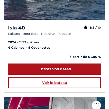
Isla 40
8,8 /
10
Raiatea - Bora Bora - Huahine - Papeete
2024
11.93 mètres
4 Cabines
8 Couchettes
à partir de 6 300 €
Entrez vos dates
Voir le bateau