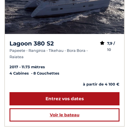
Lagoon 380 S2
7,9 /
10
Papeete - Rangiroa - Tikehau - Bora Bora -
Raiatea
2017
11.73 mètres
4 Cabines
8 Couchettes
à partir de 4 100 €
Entrez vos dates
Voir le bateau