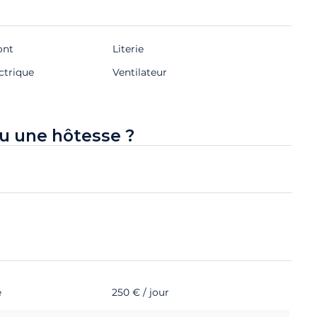
ont
Literie
ctrique
Ventilateur
u une hôtesse ?
e
250 € / jour