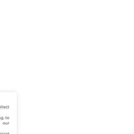
llect
g, to
y our
eject