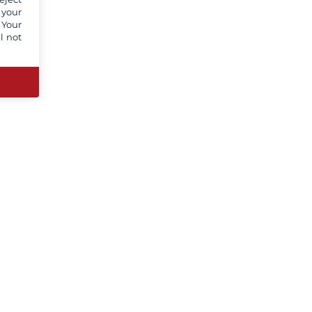
 your
 Your
l not