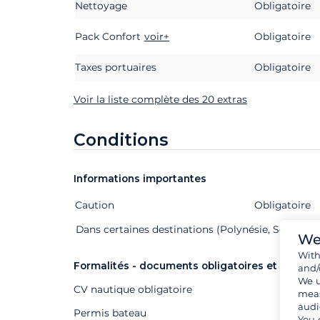
Nettoyage
Obligatoire
Pack Confort
voir+
Obligatoire
Taxes portuaires
Obligatoire
Voir la liste complète des 20 extras
Conditions
Informations importantes
Caution
Extras
Statut
Prix
Obligatoire
Dans certaines destinations (Polynésie, Seychelle
We
Wit
Formalités - documents obligatoires et autres
and/
We u
CV nautique obligatoire
meas
audi
Permis bateau
You 