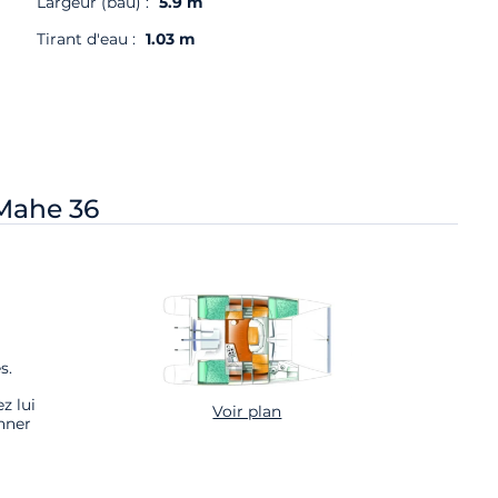
Largeur (bau) :
5.9 m
Tirant d'eau :
1.03 m
Mahe 36
s.
z lui
Voir plan
nner