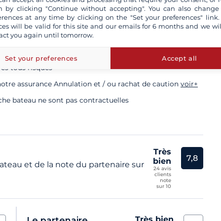
 by clicking "Continue without accepting". You can also change
e validité obligatoire
erences at any time by clicking on the "Set your preferences" link.
ces will be valid for this site and our emails for 6 months and we wil
act you again until tomorrow.
kipper professionnel
Set your preferences
Accept all
rés tous risques
otre assurance Annulation et / ou rachat de caution
voir+
iche bateau ne sont pas contractuelles
Très
7,8
bien
teau et de la note du partenaire sur
24 avis
clients
note
sur 10
Très bien
Le partenaire