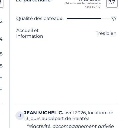
8
7,7
24 avis sur le partenaire
note sur 10
Nom du critère
Note
Qualité des bateaux
7,7
,2
Accueil et
Très bien
information
,4
,8
,8
en
en
JEAN MICHEL
C.
avril 2026, location de
J
13 jours au départ de Raiatea
"réactivité, accompagnement arrivée