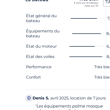
7,
5 avis sur le bateau
note sur 10
Nom du critère
Note
État général du
7
bateau
Équipements du
8
bateau
État du moteur
6
État des voiles
8
Performance
Très bi
Confort
Très bi
D
Denis
S.
avril 2025, location de 7 jours
"Les équipements palme masque