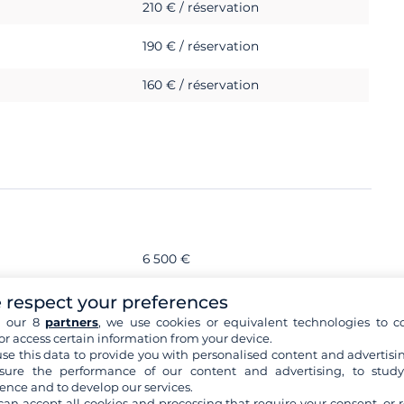
210 € / réservation
190 € / réservation
160 € / réservation
6 500 €
s, BVI) le skipper exige de dormir dans une cabine double.
 respect your preferences
h our 8
partners
, we use cookies or equivalent technologies to co
or access certain information from your device.
se this data to provide you with personalised content and advertisin
ure the performance of our content and advertising, to stud
ence and to develop our services.
can accept all cookies and processing that require your consent, or r