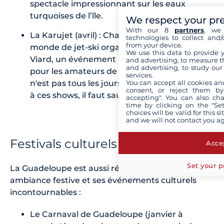
spectacle impressionnant sur les eaux
turquoises de l’île.
We respect your pr
With our 8
partners
, we 
La Karujet (avril) : Championnat du
technologies to collect and/
from your device.
monde de jet-ski organisé sur la plage de
We use this data to provide 
Viard, un événement à sensations fortes
and advertising, to measure t
and advertising, to study ou
pour les amateurs de sports nautiques. Ce
services.
You can accept all cookies an
n'est pas tous les jours qu’on peut assister
consent, or reject them by
à ces shows, il faut sauter sur l’occasion.
accepting". You can also ch
time by clicking on the "Set
choices will be valid for this 
and we will not contact you a
Festivals culturels et carnavals
Accep
Set your p
La Guadeloupe est aussi réputée pour son
ambiance festive et ses événements culturels
incontournables :
Le Carnaval de Guadeloupe (janvier à