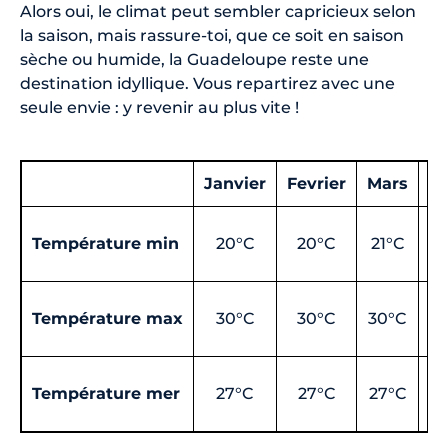
Alors oui, le climat peut sembler capricieux selon
la saison, mais rassure-toi, que ce soit en saison
sèche ou humide, la Guadeloupe reste une
destination idyllique. Vous repartirez avec une
seule envie : y revenir au plus vite !
Janvier
Fevrier
Mars
Av
Température min
20°C
20°C
21°C
2
Température max
30°C
30°C
30°C
3
Température mer
27°C
27°C
27°C
2