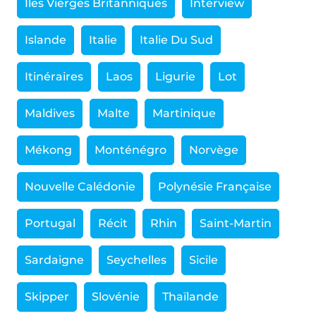
Îles Vierges Britanniques
Interview
Islande
Italie
Italie Du Sud
Itinéraires
Laos
Ligurie
Lot
Maldives
Malte
Martinique
Mékong
Monténégro
Norvège
Nouvelle Calédonie
Polynésie Française
Portugal
Récit
Rhin
Saint-Martin
Sardaigne
Seychelles
Sicile
Skipper
Slovénie
Thaïlande