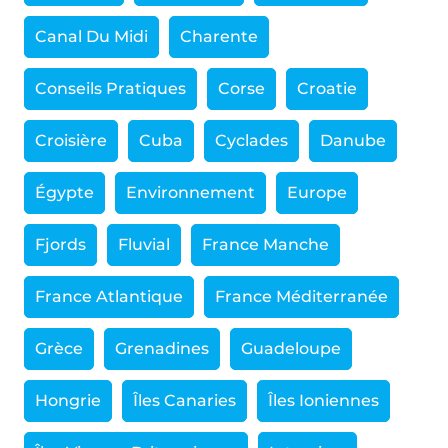
Canal Du Midi
Charente
Conseils Pratiques
Corse
Croatie
Croisière
Cuba
Cyclades
Danube
Égypte
Environnement
Europe
Fjords
Fluvial
France Manche
France Atlantique
France Méditerranée
Grèce
Grenadines
Guadeloupe
Hongrie
Îles Canaries
Îles Ioniennes