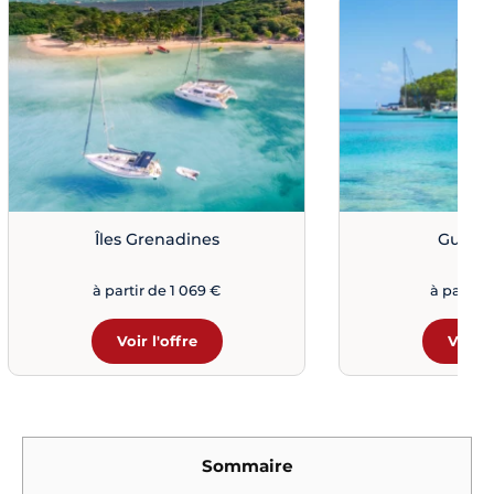
Îles Grenadines
Guade
à partir de 1 069 €
à partir 
Voir l'offre
Voir l
Sommaire