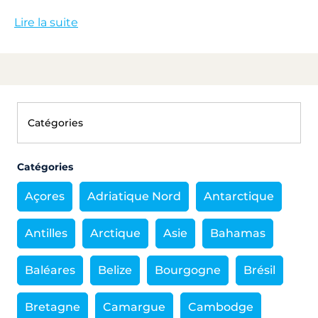
Lire la suite
Catégories
Açores
Adriatique Nord
Antarctique
Antilles
Arctique
Asie
Bahamas
Baléares
Belize
Bourgogne
Brésil
Bretagne
Camargue
Cambodge