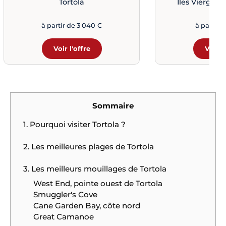
Tortola
Îles Vierges 
à partir de 3 040 €
à partir d
Voir l'offre
Voir l
Sommaire
1. Pourquoi visiter Tortola ?
2. Les meilleures plages de Tortola
3. Les meilleurs mouillages de Tortola
West End, pointe ouest de Tortola
Smuggler's Cove
Cane Garden Bay, côte nord
Great Camanoe