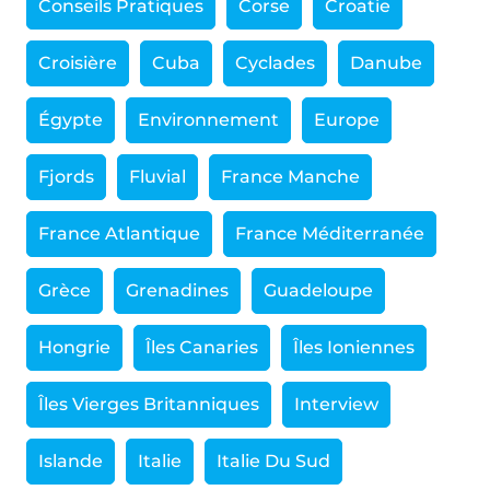
Conseils Pratiques
Corse
Croatie
Croisière
Cuba
Cyclades
Danube
Égypte
Environnement
Europe
Fjords
Fluvial
France Manche
France Atlantique
France Méditerranée
Grèce
Grenadines
Guadeloupe
Hongrie
Îles Canaries
Îles Ioniennes
Îles Vierges Britanniques
Interview
Islande
Italie
Italie Du Sud