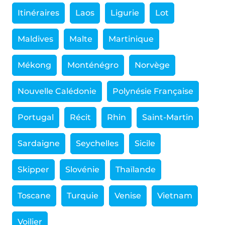
Itinéraires
Laos
Ligurie
Lot
Maldives
Malte
Martinique
Mékong
Monténégro
Norvège
Nouvelle Calédonie
Polynésie Française
Portugal
Récit
Rhin
Saint-Martin
Sardaigne
Seychelles
Sicile
Skipper
Slovénie
Thaïlande
Toscane
Turquie
Venise
Vietnam
Voilier