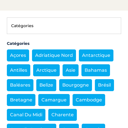
Catégories
Açores
Adriatique Nord
Antarctique
Antilles
Arctique
Asie
Bahamas
Baléares
Belize
Bourgogne
Brésil
Bretagne
Camargue
Cambodge
Canal Du Midi
Charente