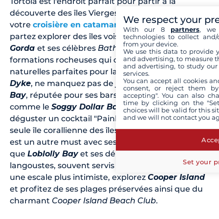
Tortola est l'endroit parfait pour partir à la
découverte des îles Vierges britanniques. Lors de
We respect your pr
votre
croisière en catamaran aux Caraïbes
,
With our 8
partners
, we 
partez explorer des îles voisines comme
Virgin
technologies to collect and/
from your device.
Gorda
et ses célèbres
Baths
, ces incroyables
We use this data to provide 
and advertising, to measure t
formations rocheuses qui créent des piscines
and advertising, to study ou
naturelles parfaites pour la baignade. À
Jost Van
services.
You can accept all cookies an
Dyke
, ne manquez pas de jeter l’ancre à
White
consent, or reject them by
Bay
, réputée pour ses bars de plage animés
accepting". You can also ch
time by clicking on the "Set
comme le
Soggy Dollar Bar
, où vous pourrez
choices will be valid for this 
and we will not contact you a
déguster un cocktail "Painkiller".
Anegada
, la
seule île corallienne des îles Vierges britanniques,
Accep
est un autre must avec ses plages désertes telles
que
Loblolly Bay
et ses délicieux plats de
Set your p
langoustes, souvent servis au
Big Bamboo
. Pour
une escale plus intimiste, explorez
Cooper Island
et profitez de ses plages préservées ainsi que du
charmant
Cooper Island Beach Club
.