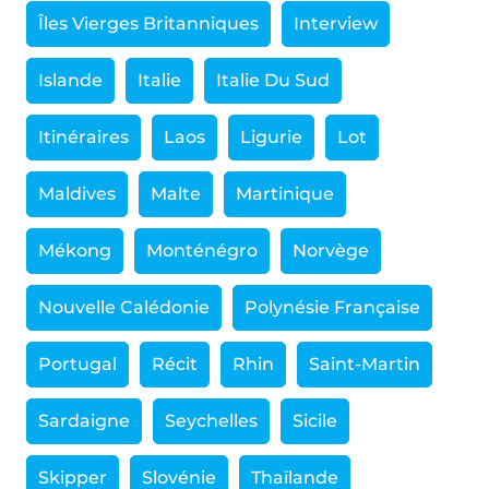
Îles Vierges Britanniques
Interview
Islande
Italie
Italie Du Sud
Itinéraires
Laos
Ligurie
Lot
Maldives
Malte
Martinique
Mékong
Monténégro
Norvège
Nouvelle Calédonie
Polynésie Française
Portugal
Récit
Rhin
Saint-Martin
Sardaigne
Seychelles
Sicile
Skipper
Slovénie
Thaïlande