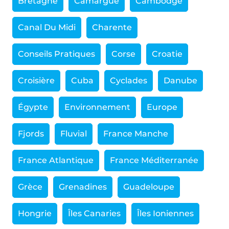
Bretagne
Camargue
Cambodge
Canal Du Midi
Charente
Conseils Pratiques
Corse
Croatie
Croisière
Cuba
Cyclades
Danube
Égypte
Environnement
Europe
Fjords
Fluvial
France Manche
France Atlantique
France Méditerranée
Grèce
Grenadines
Guadeloupe
Hongrie
Îles Canaries
Îles Ioniennes