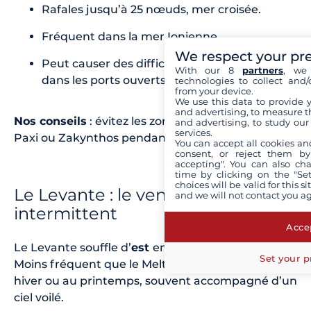
Rafales jusqu’à 25 nœuds, mer croisée.
Fréquent dans la mer Ionienne.
We respect your pr
Peut causer des difficultés d’amarrage
With our 8
partners
, we 
dans les ports ouverts à l’ouest.
technologies to collect and/
from your device.
We use this data to provide 
and advertising, to measure t
Nos conseils
: évitez les zones exposées comme
and advertising, to study ou
services.
Paxi ou Zakynthos pendant son passage.
You can accept all cookies an
consent, or reject them by
accepting". You can also ch
time by clicking on the "Set
choices will be valid for this 
Le Levante : le vent d’est
and we will not contact you a
intermittent
Accep
Le Levante souffle d’
est
en mer Égée et Ionienne.
Set your p
Moins fréquent que le Meltem, il se manifeste en
hiver ou au printemps, souvent accompagné d’un
ciel voilé.