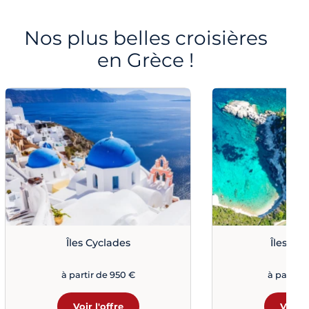
Nos plus belles croisières
en Grèce !
Îles Cyclades
Îles Io
à partir de 950 €
à partir 
Voir l'offre
Voir l