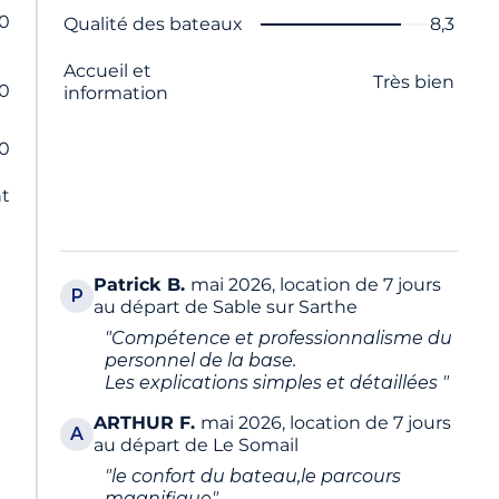
,0
Nom du critère
Note
Qualité des bateaux
8,3
Accueil et
Très bien
,0
information
,0
nt
Patrick
B.
mai 2026, location de 7 jours
P
au départ de Sable sur Sarthe
"Compétence et professionnalisme du
personnel de la base.
Les explications simples et détaillées "
ARTHUR
F.
mai 2026, location de 7 jours
A
au départ de Le Somail
"le confort du bateau,le parcours
magnifique"