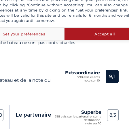
 by clicking "Continue without accepting". You can also change
erences at any time by clicking on the "Set your preferences" link.
kipper professionnel
ces will be valid for this site and our emails for 6 months and we wil
act you again until tomorrow.
rés tous risques
otre assurance Annulation et / ou rachat de caution
voir+
Set your preferences
Accept all
iche bateau ne sont pas contractuelles
Extraordinaire
9,1
798 avis clients
teau et de la note du
note sur 10
Superbe
Le partenaire
,0
8,3
798 avis sur le partenaire (sur la
destination)
note sur 10