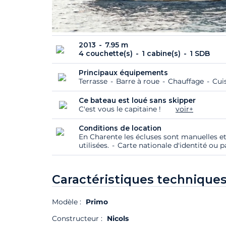
2013
7.95 m
4 couchette(s)
1 cabine(s)
1 SDB
Principaux équipements
Terrasse
Barre à roue
Chauffage
Cui
Ce bateau est loué sans skipper
C'est vous le capitaine !
voir+
Conditions de location
En Charente les écluses sont manuelles 
utilisées.
Carte nationale d'identité ou p
Caractéristiques techniques
Modèle :
Primo
Constructeur :
Nicols