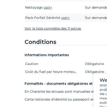
Nettoyage
voir+
Sur demand
Pack Forfait Sérénité
voir+
Sur demand
Voir la liste complète des 11 extras
Conditions
Informations importantes
Caution
Extras
Statut
Prix
Obligatoire
Coût du fuel par heure moteur (indicatif et très fluctuant)
Obligatoire
We
Formalités - documents obligatoires et autres
Wit
and/
En Charente les écluses sont manuelles et deman
We u
meas
Carte nationale d'identité ou passeport en cours d
audi
You 