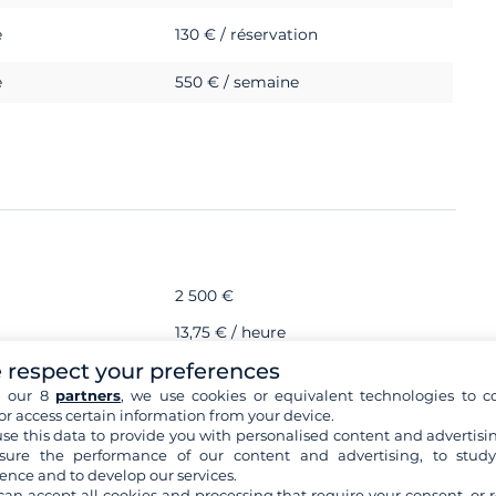
e
130 € / réservation
e
550 € / semaine
2 500 €
13,75 € / heure
 respect your preferences
h our 8
partners
, we use cookies or equivalent technologies to co
or access certain information from your device.
dent une bonne condition physique pour être utilisées.
se this data to provide you with personalised content and advertisin
ure the performance of our content and advertising, to stud
e validité obligatoire
ence and to develop our services.
can accept all cookies and processing that require your consent, or r