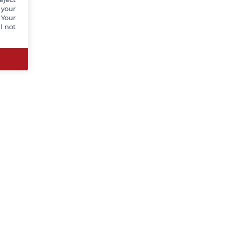
 your
 Your
l not