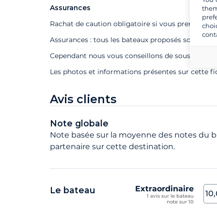
Assurances
them
pref
Rachat de caution obligatoire si vous prenez un s
choi
cont
Assurances : tous les bateaux proposés sont assu
Cependant nous vous conseillons de souscrire à n
Les photos et informations présentes sur cette f
Avis clients
Note globale
Note basée sur la moyenne des notes du ba
partenaire sur cette destination.
Extraordinaire
Le bateau
10
1 avis sur le bateau
note sur 10