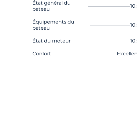
Nom du critère
Note
État général du
10
bateau
Équipements du
10
bateau
État du moteur
10
Confort
Excelle