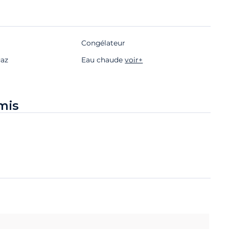
Congélateur
gaz
Eau chaude
voir+
mis