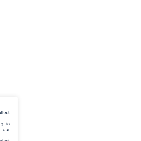
llect
g, to
y our
eject