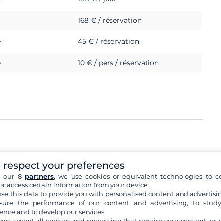
168 € / réservation
e
45 € / réservation
e
10 € / pers / réservation
1 500 €
 respect your preferences
h our 8
partners
, we use cookies or equivalent technologies to co
or access certain information from your device.
se this data to provide you with personalised content and advertisin
ure the performance of our content and advertising, to stud
ence and to develop our services.
can accept all cookies and processing that require your consent, or r