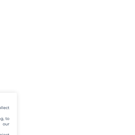
llect
g, to
y our
eject