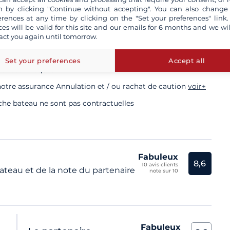
 by clicking "Continue without accepting". You can also change
e validité obligatoire
erences at any time by clicking on the "Set your preferences" link.
ces will be valid for this site and our emails for 6 months and we wil
act you again until tomorrow.
kipper professionnel
Set your preferences
Accept all
rés tous risques
otre assurance Annulation et / ou rachat de caution
voir+
iche bateau ne sont pas contractuelles
Fabuleux
8,6
10 avis clients
teau et de la note du partenaire
note sur 10
Fabuleux