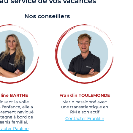
au service de vos vacances
Nos conseillers
line BARTHE
Franklin TOULEMONDE
iquant la voile
Marin passionné avec
 l'enfance, elle a
une transatlantique en
èrement navigué
RM à son actif
etagne à bord de
Contacter Franklin
eanis familial.
acter Pauline