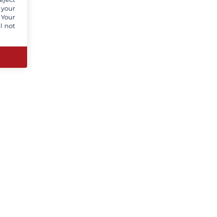
 your
 Your
l not