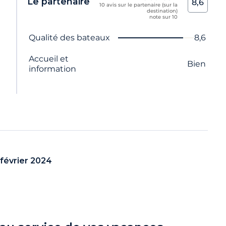
Le partenaire
8,6
10 avis sur le partenaire (sur la
destination)
n
note sur 10
Nom du critère
Note
Qualité des bateaux
8,6
Accueil et
Bien
information
février 2024