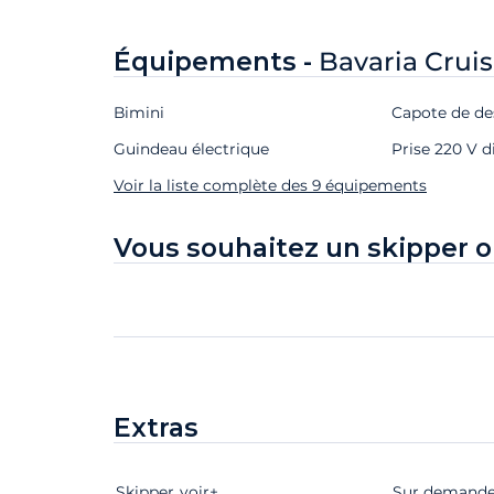
Équipements -
Bavaria Cruis
Bimini
Capote de de
Guindeau électrique
Prise 220 V d
Voir la liste complète des 9 équipements
Vous souhaitez un skipper o
Extras
Skipper
Extras
Statut
voir+
Prix
Sur demand