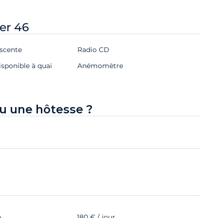
er 46
scente
Radio CD
isponible à quai
Anémomètre
u une hôtesse ?
e
180 € / jour