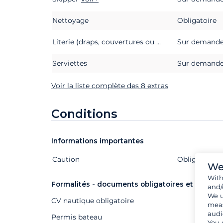
Nettoyage
Obligatoire
Literie (draps, couvertures ou couettes, oreillers et taies d'oreillers)
Sur demand
Serviettes
Sur demand
Voir la liste complète des 8 extras
Conditions
Informations importantes
Caution
Extras
Statut
Prix
Obligatoire
We
Wit
Formalités - documents obligatoires et autres
and/
We u
CV nautique obligatoire
meas
audi
Permis bateau
You 