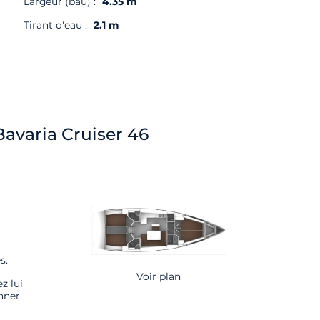
Largeur (bau) :
4.35 m
Tirant d'eau :
2.1 m
Bavaria Cruiser 46
s.
Voir plan
z lui
nner