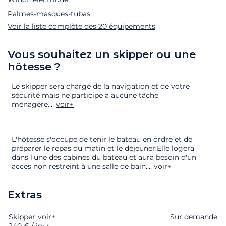
Palmes-masques-tubas
Voir la liste complète des 20 équipements
Vous souhaitez un skipper ou une
hôtesse ?
Le skipper sera chargé de la navigation et de votre
sécurité mais ne participe à aucune tâche
ménagère.
...
voir+
L'hôtesse s'occupe de tenir le bateau en ordre et de
préparer le repas du matin et le déjeuner.Elle logera
dans l'une des cabines du bateau et aura besoin d'un
accès non restreint à une salle de bain.
...
voir+
Extras
Skipper
Extras
Statut
voir+
Prix
Sur demande
240 € / jour