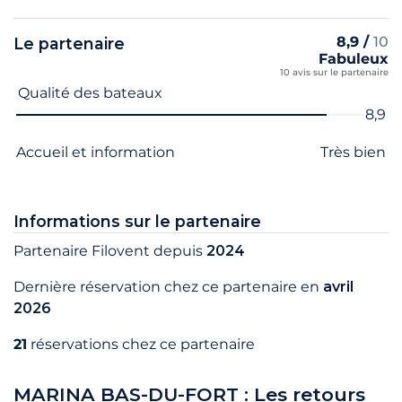
8,9 /
10
Le partenaire
Fabuleux
10 avis sur le partenaire
Nom du critère
Note
Qualité des bateaux
8,9
Accueil et information
Très bien
Informations sur le partenaire
Partenaire Filovent depuis
2024
Dernière réservation chez ce partenaire en
avril
2026
21
réservations chez ce partenaire
MARINA BAS-DU-FORT : Les retours