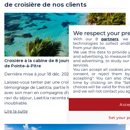
de croisière de nos clients
We respect your pr
With our 8
partners
, we 
technologies to collect and/
from your device.
We use this data to provide 
and advertising, to measure t
and advertising, to study ou
Croisière à la cabine de 8 jours en Guadeloupe au départ
services.
de Pointe-à-Pitre
You can accept all cookies an
consent, or reject them by
Dernière mise à jour
18 déc. 2023
accepting". You can also ch
Laissez-vous tenter par une croisière à la cabine en lisant le
time by clicking on the "Set
choices will be valid for this 
témoignage de Laetitia, partie huit jours en Guadeloupe
and we will not contact you a
avec son mari en compagnie d'autres passagers. Plus que
ravi du séjour, Laetitia raconte en détails cette expérience
inoubliable.
Accep
Lire la suite
Set your p