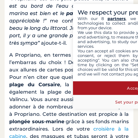
est au bord de l’eau c’est très sympa. La
We respect your pr
marina est bien et le
parking gratuit
est très
With our 8
partners
, we 
appréciable !”
me confie Côme.
“C’est très
technologies to collect and/
from your device.
beau le long du littoral. Juste après la sortie du
We use this data to provide 
port, il y a une grande plage qui est vraiment
and advertising, to measure t
and advertising, to study ou
très sympa”
ajoute-t-il.
services.
You can accept all cookies an
A Propriano, en termes de plages vous aurez
consent, or reject them by
accepting". You can also ch
l’embarras du choix ! De nombreuses plages
time by clicking on the "Set
choices will be valid for this 
aux allures de cartes postales s’offrent à vous.
and we will not contact you a
Pour n’en citer que quelques-unes, la sublime
plage du Corsaire
, la plage du Lido, mais
Accep
également la plage de Mancinu et celle de
Valincu. Vous aurez aussi la possibilité de vous
Set your p
adonner à de nombreuses activités nautiques
à Propriano. Cette destination est propice à la
plongée sous-marine
grâce à ses fonds marins
extraordinaires. Lors de votre
croisière à la
cabine
, des masques et tubas seront à votre