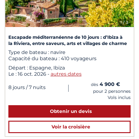
1
/ 2
Escapade méditerranéenne de 10 jours : d’Ibiza à
la Riviera, entre saveurs, arts et villages de charme
Type de bateau :
navire
Capacité du bateau :
410 voyageurs
Départ :
Espagne, Ibiza
Le :
16 oct. 2026
-
autres dates
4 900 €
dès
|
8 jours
/ 7 nuits
pour 2 personnes
Vols inclus
Obtenir un devis
Voir la croisière