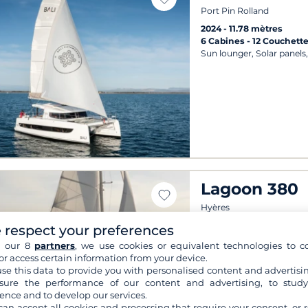
Port Pin Rolland
2024
11.78 mètres
6 Cabines
12 Couchett
Sun lounger, Solar panels
Lagoon 380
Hyères
2005
11.73 mètres
 respect your preferences
5 Cabines
9 Couchette
h our 8
partners
, we use cookies or equivalent technologies to co
Solar panels, Bimini, AIS
or access certain information from your device.
Identification System)
se this data to provide you with personalised content and advertisin
Départs possibles tous les
ure the performance of our content and advertising, to stud
ence and to develop our services.
can accept all cookies and processing that require your consent, or r