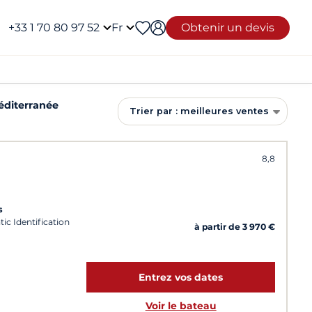
+33 1 70 80 97 52
Fr
Obtenir un devis
éditerranée
Trier par : meilleures ventes
8,8
s
ic Identification
à partir de 3 970 €
Entrez vos dates
Voir le bateau