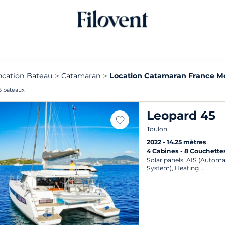
ocation Bateau
Catamaran
Location Catamaran France M
5 bateaux
Leopard 45
Toulon
2022
14.25 mètres
4 Cabines
8 Couchette
Solar panels, AIS (Automat
System), Heating