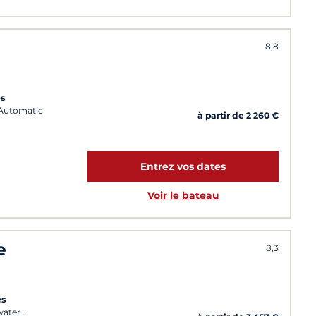
8,8
es
 (Automatic
à partir de 2 260 €
Entrez vos dates
Voir le bateau
e
8,3
es
water