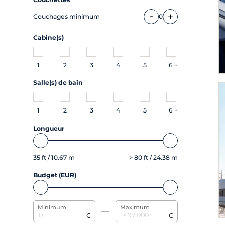
-
+
Couchages minimum
0
Cabine(s)
1
2
3
4
5
6 +
Salle(s) de bain
1
2
3
4
5
6 +
Longueur
35
ft /
10.67
m
>
80
ft /
24.38
m
Budget (EUR)
Minimum
Maximum
€
€