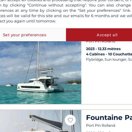
 by clicking "Continue without accepting". You can also change
erences at any time by clicking on the "Set your preferences" link.
ces will be valid for this site and our emails for 6 months and we wil
act you again until tomorrow.
Bali Catspac
Set your preferences
Accept all
Port Pin Rolland
2023
12.33 mètres
4 Cabines
10 Couchett
Flybridge, Sun lounger, S
Fountaine Pa
Port Pin Rolland