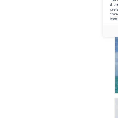
them
pref
choi
cont