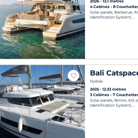
2026
12.1 mètres
4 Cabines
8 Couchette
Solar panels, Barbecue, A
Identification System)
Bali Catspac
Hyères
2025
12.33 mètres
3 Cabines
7 Couchette
Solar panels, Bimini, AIS
Identification System)