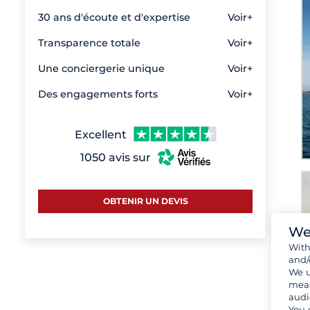
30 ans d'écoute et d'expertise
Voir+
Transparence totale
Voir+
Une conciergerie unique
Voir+
Des engagements forts
Voir+
Excellent
1050 avis sur
OBTENIR UN DEVIS
We
Wit
and/
We u
meas
audi
You 