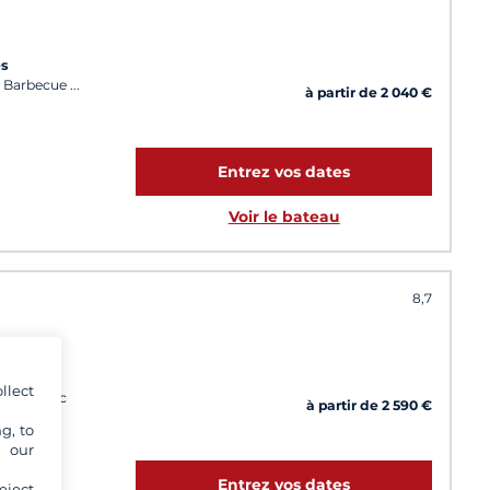
es
, Barbecue
à partir de 2 040 €
Entrez vos dates
Voir le bateau
8,7
s
llect
 (Automatic
à partir de 2 590 €
g, to
 jours
y our
Entrez vos dates
eject