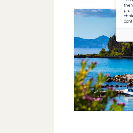
them
pref
choi
cont