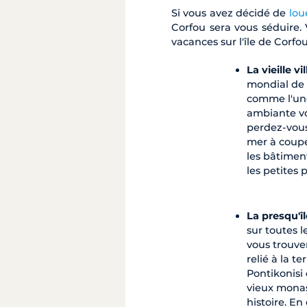
Si vous avez décidé de
lou
Corfou sera vous séduire. 
vacances sur l'île de Corfou
La vieille vil
mondial de l
comme l'une
ambiante vou
perdez-vous
mer à coupe
les bâtiment
les petites 
La presqu'îl
sur toutes l
vous trouver
relié à la t
Pontikonisi 
vieux monas
histoire. En