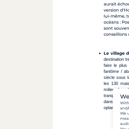
aurait écho
version d'Ho
lui-même, t
océans : Pos
sont souvent
conseillons
Le village 
destination t
faire le plus
fantôme / ab
siècle sous l
les 130 mais
milieu des o
We
tranquilité e
dans le passé
Wit
optant pour l
and/
We u
meas
audi
You 