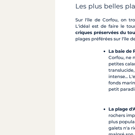
Les plus belles pl
Sur l'île de Corfou, on t
L'idéal est de faire le tou
criques préservées du to
plages préférées sur l'île d
La baie de 
Corfou, ne
petites cal
translucide,
intense... L
fonds marin
petit paradi
La plage d'
rochers imp
plus populai
galets n'a 
malgré son 