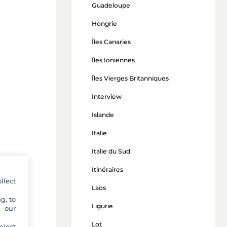
Guadeloupe
Hongrie
Îles Canaries
Îles Ioniennes
Îles Vierges Britanniques
Interview
Islande
Italie
Italie du Sud
Itinéraires
llect
Laos
g, to
Ligurie
y our
Lot
eject