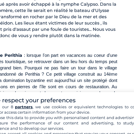
ué après avoir échappé à la nymphe Calypso. Dans la
mère, cette île serait en réalité le bateau d'Ulysse
ransformé en rocher par le Dieu de la mer et des
éidon. Les lieux étant victimes de leur succès , ils
 pris d'assaut par une foule de touristes... Nous vous
 donc de vous y rendre plutôt dans la matinée.
de Perithia
: lorsque l'on part en vacances au coeur d'une
rès touristique, se retrouver dans un lieu hors du temps peut
 grand bien. Pourquoi ne pas faire un tour dans le village
andonné de Perithia ? Ce petit village construit au 14ème
a domination byzantine est aujourd'hui un site protégé dont
ons en pierres de l'île sont en cours de restauration. Au
liviers, des vignes et des moutons, rejoignez ce havre de
 respect your preferences
n pleine nature. Cette visite sera l'occasion de vous plonger
 de Corfou et de profiter d'une vue à couper le souffle en
h our 8
partners
, we use cookies or equivalent technologies to co
a
location d'un voilier en Grèce
.
or access certain information from your device.
se this data to provide you with personalised content and advertisin
ure the performance of our content and advertising, to stud
ence and to develop our services.
can accept all cookies and processing that require your consent, or r