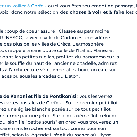
er un voilier à Corfou
ou si vous êtes seulement de passage, l'
Voici donc notre sélection des
choses à voir et à faire
lors 
 :
le
: coup de coeur assuré ! Classée au patrimoine
'UNESCO, la vieille ville de Corfou est considérée
 des plus belles villes de Grèce. L'atmosphère
s rappelera sans doute celle de l'Italie... Flânez et
 dans les petites ruelles, profitez du panorama sur la
r le souffle du haut de l'ancienne citadelle, admirez
s à l'architecture vénitienne, allez boire un café sur
places ou sous les arcades du Liston.
e de Kanoni et l'île de Pontikonisi
: vous les verrez
es cartes postales de Corfou... Sur le premier petit îlot
ez une église blanche posée sur ce tout petit îlot
erre ferme par une jetée. Sur le deuxième îlot, celui de
qui signifie "petite souris" en grec, vous trouverez un
tère mais le rocher est surtout connu pour son
 effet, selon la légende il s'agit du rocher où Ulysse