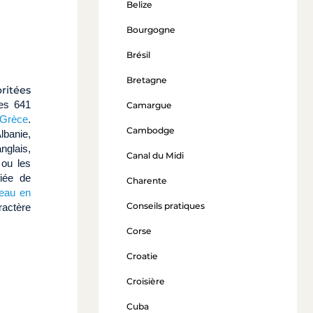
Belize
Bourgogne
Brésil
Bretagne
ritées
es 641
Camargue
 Grèce
.
Cambodge
Albanie,
nglais,
Canal du Midi
 ou les
fiée de
Charente
teau en
Conseils pratiques
ractère
Corse
Croatie
Croisière
Cuba