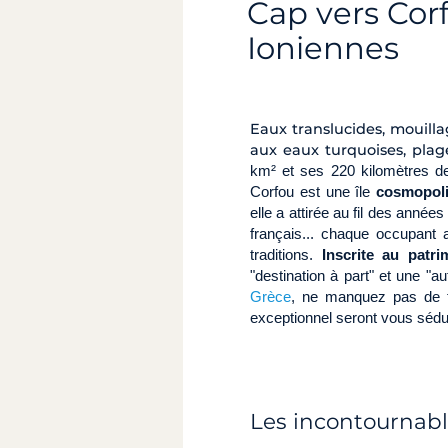
Cap vers Corf
Ioniennes
Eaux translucides, mouilla
aux eaux turquoises, plag
km² et ses 220 kilomètres de
Corfou est une île
cosmopoli
elle a attirée au fil des année
français... chaque occupant a
traditions.
Inscrite au pat
"destination à part" et une "
Grèce
, ne manquez pas de fa
exceptionnel seront vous sédu
Les incontournab