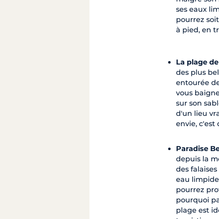
ses eaux li
pourrez soit
à pied, en t
La plage de
des plus bel
entourée de
vous baigne
sur son sabl
d'un lieu v
envie, c'est 
Paradise B
depuis la me
des falaise
eau limpide
pourrez prof
pourquoi pas
plage est id