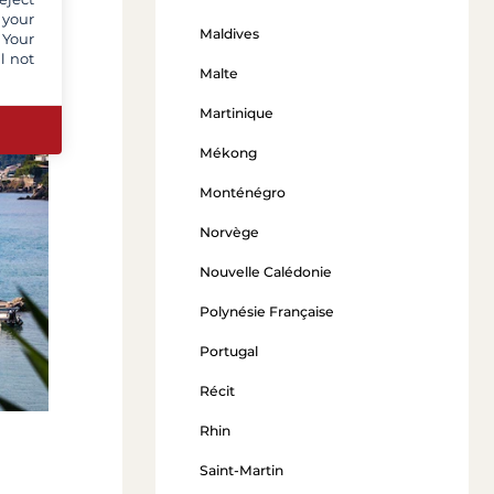
 your
Maldives
 Your
l not
Malte
Martinique
Mékong
Monténégro
Norvège
Nouvelle Calédonie
Polynésie Française
Portugal
Récit
Rhin
Saint-Martin