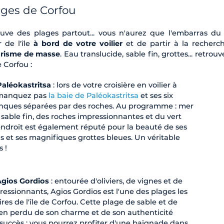
ages de Corfou
rouve des plages partout... vous n'aurez que l'embarras du 
r de l'île
à bord de votre voilier
et de partir à la recherc
urisme de masse
. Eau translucide, sable fin, grottes... retrou
e Corfou :
Paléokastritsa
: lors de votre croisière en voilier à
 manquez pas
la baie de Paléokastritsa
et ses six
anques séparées par des roches. Au programme : mer
 sable fin, des roches impressionnantes et du vert
'endroit est également réputé pour la beauté de ses
s et ses magnifiques grottes bleues. Un véritable
s !
Agios Gordios
: entourée d'oliviers, de vignes et de
ressionnants, Agios Gordios est l'une des plages les
res de l'île de Corfou. Cette plage de sable et de
rien perdu de son charme et de son authenticité
succès : vous pourrez profiter d'une baignade dans