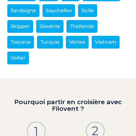
Sardaigne
Seychelles
Sicile
Skipper
Slovénie
Thaïlande
Toscane
Turquie
Venise
Vietnam
Voilier
Pourquoi partir en croisière avec
Filovent ?