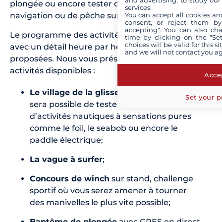
and advertising, to study ou
plongée ou encore tester des manœuvres de
services.
navigation ou de pêche sur simulateur.
You can accept all cookies an
consent, or reject them by
accepting". You can also ch
Le programme des activités est établi à l’avance
time by clicking on the "Set
choices will be valid for this 
avec un détail heure par heure des animations
and we will not contact you a
proposées. Nous vous présentons ici quelques
activités disponibles :
Accep
Le village de la glisse
sur lequel il vous
Set your p
sera possible de tester un ensemble
d’activités nautiques à sensations pures
comme le foil, le seabob ou encore le
paddle électrique;
La vague à surfer
;
Concours de winch
sur stand, challenge
sportif où vous serez amener à tourner
des manivelles le plus vite possible;
Baptême de plongée
avec GPES en direct