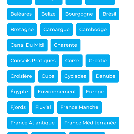
Baléares
Belize
Bourgogne
Brésil
Bretagne
Camargue
Cambodge
Canal Du Midi
Charente
Conseils Pratiques
Corse
Croatie
Croisière
Cuba
Cyclades
Danube
Égypte
Environnement
Europe
Fjords
Fluvial
France Manche
France Atlantique
France Méditerranée