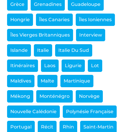
Grèce
Grenadines
Guadeloupe
Hongrie
Îles Canaries
Îles Ioniennes
Îles Vierges Britanniques
Interview
Islande
Italie
Italie Du Sud
Itinéraires
Laos
Ligurie
Lot
Maldives
Malte
Martinique
Mékong
Monténégro
Norvège
Nouvelle Calédonie
Polynésie Française
Portugal
Récit
Rhin
Saint-Martin