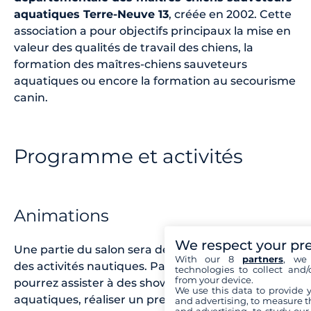
aquatiques Terre-Neuve 13
, créée en 2002. Cette
association a pour objectifs principaux la mise en
valeur des qualités de travail des chiens, la
formation des maîtres-chiens sauveteurs
aquatiques ou encore la formation au secourisme
canin.
Programme et activités
Animations
We respect your pr
Une partie du salon sera dédiée à la découverte
With our 8
partners
, we 
des activités nautiques. Par conséquent, vous
technologies to collect and/
from your device.
pourrez assister à des shows de sports
We use this data to provide 
aquatiques, réaliser un premier baptême de
and advertising, to measure t