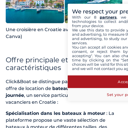
We respect your pr
With our 8
partners
, we 
technologies to collect and/
from your device.
Une croisière en Croatie avec Click&Boat (Source :
We use this data to provide 
and advertising, to measure t
Canva)
and advertising, to study ou
services.
You can accept all cookies an
consent, or reject them by
accepting". You can also ch
Offre principale et
time by clicking on the "Set
choices will be valid for this 
caractéristiques
and we will not contact you a
Click&Boat se distingue particulièrement par son
Accep
offre de location de
bateaux à moteur à la
Set your p
journée
, un service particulièrement adapté aux
vacanciers en Croatie :
Spécialisation dans les bateaux à moteur
: La
plateforme propose une vaste sélection de
bateaux à moteur de différentes tailles, des