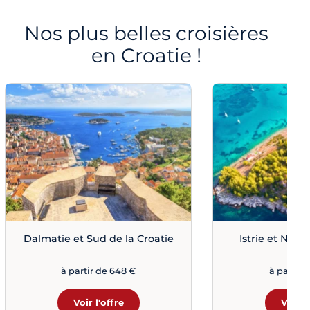
Nos plus belles croisières
en Croatie !
Dalmatie et Sud de la Croatie
Istrie et Nord
à partir de 648 €
à partir 
Voir l'offre
Voir l