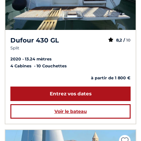
Dufour 430 GL
8,2 /
10
Split
2020
13.24 mètres
4 Cabines
10 Couchettes
à partir de 1 800 €
Entrez vos dates
Voir le bateau