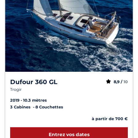
Dufour 360 GL
8,9 /
10
Trogir
2019
10.3 mètres
3 Cabines
8 Couchettes
à partir de 700 €
Entrez vos dates