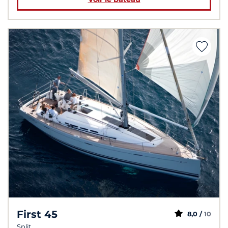
First 45
8,0 /
10
Split