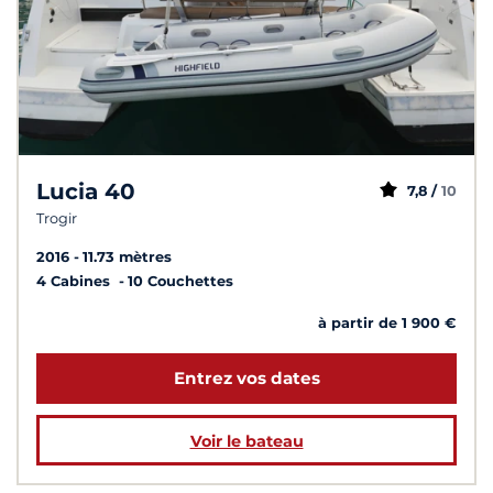
Lucia 40
7,8 /
10
Trogir
2016
11.73 mètres
4 Cabines
10 Couchettes
à partir de 1 900 €
Entrez vos dates
Voir le bateau