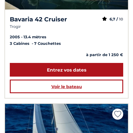
Bavaria 42 Cruiser
6,7 /
10
Trogir
2005
13.4 mètres
3 Cabines
7 Couchettes
à partir de 1 250 €
Entrez vos dates
Voir le bateau