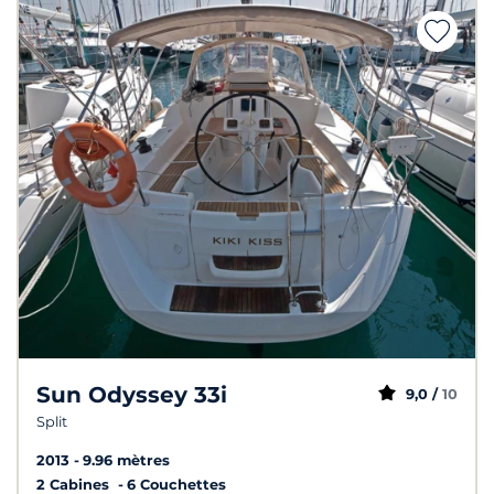
Sun Odyssey 33i
9,0 /
10
Split
2013
9.96 mètres
2 Cabines
6 Couchettes