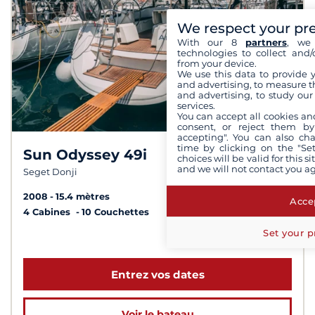
We respect your pr
With our 8
partners
, we 
technologies to collect and/
from your device.
We use this data to provide 
and advertising, to measure t
and advertising, to study ou
services.
You can accept all cookies an
consent, or reject them by
accepting". You can also ch
time by clicking on the "Set
Sun Odyssey 49i
8,0 /
10
choices will be valid for this 
and we will not contact you a
Seget Donji
2008
15.4 mètres
Accep
4 Cabines
10 Couchettes
Set your p
à partir de 1 300 €
Entrez vos dates
Voir le bateau