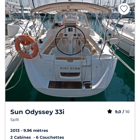
Sun Odyssey 33i
9,0 /
10
Split
2013
9.96 mètres
2 Cabines
6 Couchettes