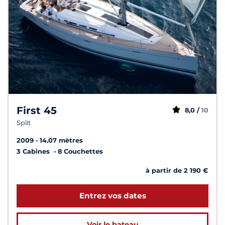
First 45
8,0 /
10
Split
2009
14.07 mètres
3 Cabines
8 Couchettes
à partir de 2 190 €
Entrez vos dates
Voir le bateau