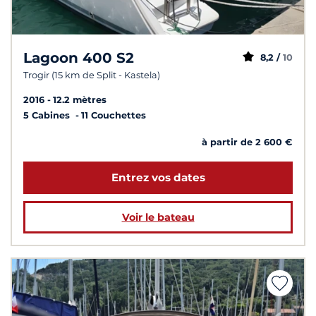
Lagoon 400 S2
8,2 /
10
Trogir (15 km de Split - Kastela)
2016
12.2 mètres
5 Cabines
11 Couchettes
à partir de 2 600 €
Entrez vos dates
Voir le bateau