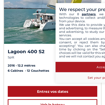
We respect your pr
With our 8
partners
, we 
technologies to collect and/
from your device.
We use this data to provide 
and advertising, to measure t
and advertising, to study ou
services.
You can accept all cookies an
consent, or reject them by
accepting". You can also ch
time by clicking on the "Set
Lagoon 400 S2
8,9 /
10
choices will be valid for this 
and we will not contact you a
Split
2016
12.2 mètres
Accep
6 Cabines
12 Couchettes
Set your p
à partir de 3 000 €
Entrez vos dates
Voir le bateau