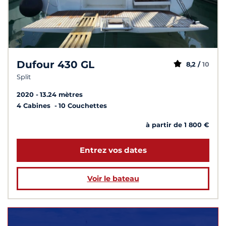
Dufour 430 GL
8,2 /
10
Split
2020
13.24 mètres
4 Cabines
10 Couchettes
à partir de 1 800 €
Entrez vos dates
Voir le bateau