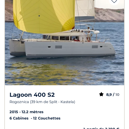
Lagoon 400 S2
8,9 /
10
Rogoznica (39 km de Split - Kastela)
2015
12.2 mètres
6 Cabines
12 Couchettes