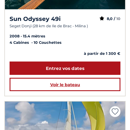
Sun Odyssey 49i
8,0 /
10
Seget Donji (28 km de Ile de Brac - Milina )
2008
15.4 mètres
4 Cabines
10 Couchettes
à partir de 1 300 €
Entrez vos dates
Voir le bateau