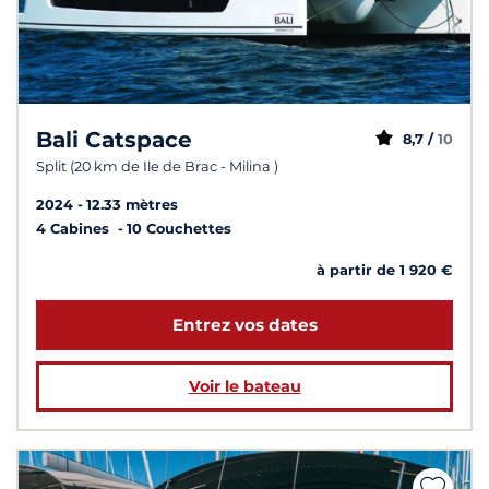
Bali Catspace
8,7 /
10
Split (20 km de Ile de Brac - Milina )
2024
12.33 mètres
4 Cabines
10 Couchettes
à partir de 1 920 €
Entrez vos dates
Voir le bateau