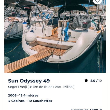
Sun Odyssey 49
8,0 /
10
Seget Donji (28 km de Ile de Brac - Milina )
2006
15.4 mètres
4 Cabines
10 Couchettes