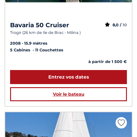
Bavaria 50 Cruiser
8,0 /
10
Trogir (26 km de Ile de Brac - Milina )
2008
15.9 mètres
5 Cabines
11 Couchettes
à partir de 1 500 €
Entrez vos dates
Voir le bateau