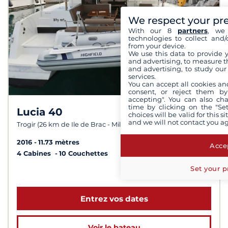
We respect your pr
With our 8
partners
, we 
technologies to collect and/
from your device.
We use this data to provide 
and advertising, to measure t
and advertising, to study ou
services.
You can accept all cookies an
consent, or reject them by
accepting". You can also ch
time by clicking on the "Set
Lucia 40
7,8 /
10
choices will be valid for this 
and we will not contact you a
Trogir (26 km de Ile de Brac - Milina )
2016
11.73 mètres
Accep
4 Cabines
10 Couchettes
Set your p
à partir de 1 900 €
Entrez vos dates
Voir le bateau