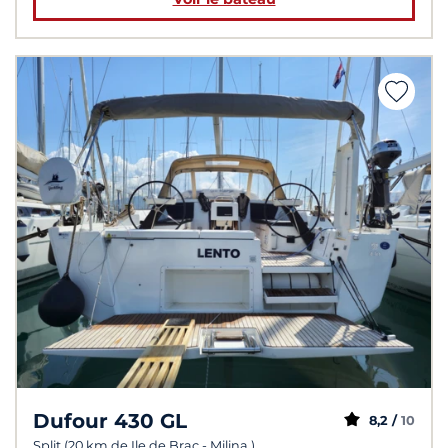
Dufour 430 GL
8,2 /
10
Split (20 km de Ile de Brac - Milina )