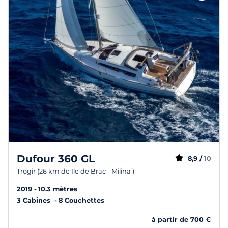
Dufour 360 GL
8,9 /
10
Trogir (26 km de Ile de Brac - Milina )
2019
10.3 mètres
3 Cabines
8 Couchettes
à partir de 700 €