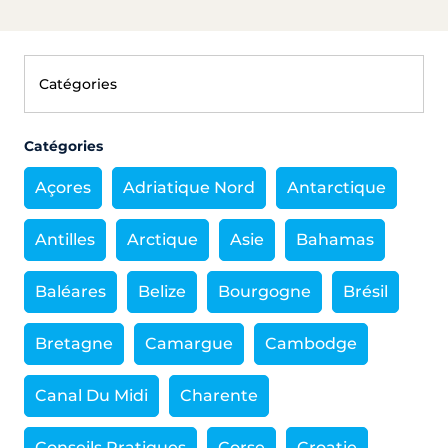
Catégories
Açores
Adriatique Nord
Antarctique
Antilles
Arctique
Asie
Bahamas
Baléares
Belize
Bourgogne
Brésil
Bretagne
Camargue
Cambodge
Canal Du Midi
Charente
Conseils Pratiques
Corse
Croatie