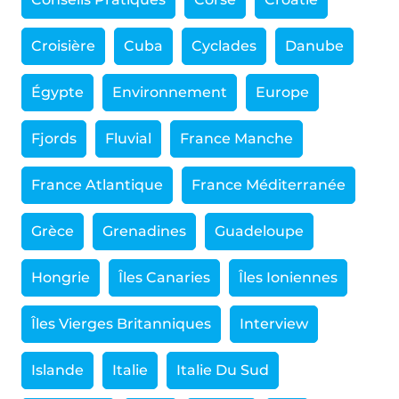
Croisière
Cuba
Cyclades
Danube
Égypte
Environnement
Europe
Fjords
Fluvial
France Manche
France Atlantique
France Méditerranée
Grèce
Grenadines
Guadeloupe
Hongrie
Îles Canaries
Îles Ioniennes
Îles Vierges Britanniques
Interview
Islande
Italie
Italie Du Sud