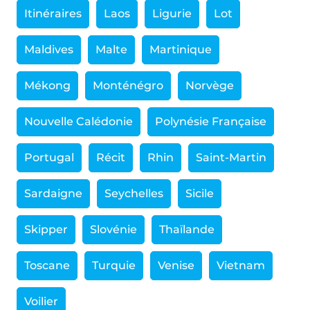
Itinéraires
Laos
Ligurie
Lot
Maldives
Malte
Martinique
Mékong
Monténégro
Norvège
Nouvelle Calédonie
Polynésie Française
Portugal
Récit
Rhin
Saint-Martin
Sardaigne
Seychelles
Sicile
Skipper
Slovénie
Thaïlande
Toscane
Turquie
Venise
Vietnam
Voilier