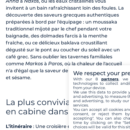
Anna
à
Naxos
, où les eaux cristallines vous
invitent à un bain rafraîchissant loin des foules. La
découverte des saveurs grecques authentiques
préparées à bord par l'équipage : un moussaka
traditionnel mijoté par le chef pendant votre
baignade, des dolmades farcis à la menthe
fraîche, ou ce délicieux baklava croustillant
dégusté sur le pont au coucher du soleil avec un
café grec. Sans oublier les tavernes familiales
comme
Markos
à
Paros
, où la chaleur de l'accueil
n'a d'égal que la saveur de leur saganaki au miel
We respect your pr
et sésame.
With our 8
partners
, we 
technologies to collect and/
from your device.
We use this data to provide 
and advertising, to measure t
La plus conviviale : croisière
and advertising, to study ou
services.
en cabine dans les Sporades
You can accept all cookies an
consent, or reject them by
accepting". You can also ch
time by clicking on the "Set
L’itinéraire
: Une croisière en cabine à travers les
choices will be valid for this 