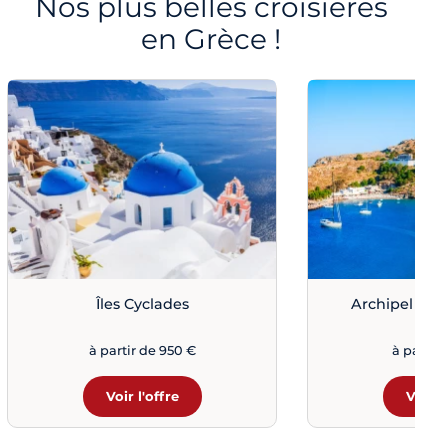
Nos plus belles croisières
en Grèce !
Îles Cyclades
Archipel du
à partir de 950 €
à partir 
Voir l'offre
Voir l