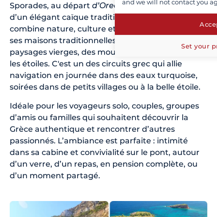
and we will not contact you a
Sporades, au départ
d’Oreous
(Eubée), à bord
d’un élégant caïque traditionnel. L’itinéraire
Accep
combine nature, culture et détente :
Skopelos
et
ses maisons traditionnelles, Alonissos et ses
Set your p
paysages vierges, des mouillages solitaires sous
les étoiles. C'est un des circuits grec qui allie
navigation en journée dans des eaux turquoise,
soirées dans de petits villages ou à la belle étoile.
Idéale pour les voyageurs solo, couples, groupes
d’amis ou familles qui souhaitent découvrir la
Grèce authentique et rencontrer d’autres
passionnés. L’ambiance est parfaite : intimité
dans sa cabine et convivialité sur le pont, autour
d’un verre, d’un repas, en pension complète, ou
d’un moment partagé.