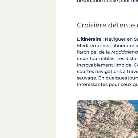
destination idéale pour dé
Croisière détente
L’itinéraire
: Naviguer en S
Méditerranée. L’itinérair
l’archipel de la
Maddalena
incontournables. Les dista
incroyablement limpide. Ce
courtes navigations à trav
sauvage. En quelques jours
intéressantes pour ceux qui