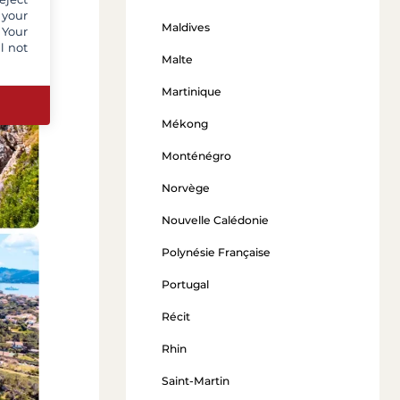
 your
Maldives
 Your
l not
Malte
Martinique
Mékong
Monténégro
Norvège
Nouvelle Calédonie
Polynésie Française
Portugal
Récit
Rhin
Saint-Martin