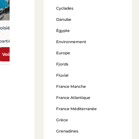
Cyclades
Danube
oisières en Ligurie
Égypte
partir de 1 200 €
Environnement
Europe
Voir l'offre
Fjords
Fluvial
France Manche
France Atlantique
France Méditerranée
Grèce
Grenadines