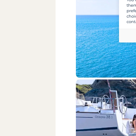
them
pref
choi
cont