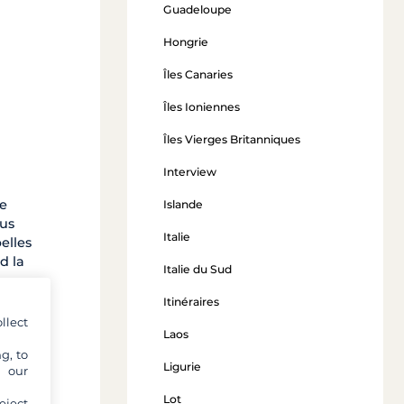
Guadeloupe
Hongrie
Îles Canaries
Îles Ioniennes
Îles Vierges Britanniques
Interview
te
Islande
ous
Italie
elles
d la
Italie du Sud
vages
 vent
Itinéraires
llect
Laos
g, to
Ligurie
y our
Lot
eject