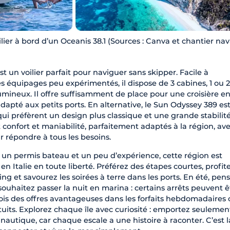
lier à bord d’un Oceanis 38.1 (Sources : Canva et chantier nav
st un voilier parfait pour naviguer sans skipper. Facile à
équipages peu expérimentés, il dispose de 3 cabines, 1 ou 2
lumineux. Il offre suffisamment de place pour une croisière e
dapté aux petits ports. En alternative, le Sun Odyssey 389 es
ui préfèrent un design plus classique et une grande stabilité
confort et maniabilité, parfaitement adaptés à la région, av
r répondre à tous les besoins.
z un permis bateau et un peu d’expérience, cette région est
 en Italie en toute liberté. Préférez des étapes courtes, profit
ing et savourez les soirées à terre dans les ports. En été, pen
 souhaitez passer la nuit en marina : certains arrêts peuvent ê
rfois des offres avantageuses dans les forfaits hebdomadaires
uits. Explorez chaque île avec curiosité : emportez seulemen
 nautique, car chaque escale a une histoire à raconter. C’est l