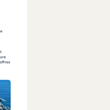
de
t
ture
offres