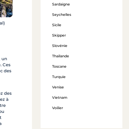
Sardaigne
Seychelles
al)
Sicile
Skipper
Slovénie
n
Thaïlande
t un
. Ces
Toscane
ec des
Turquie
Venise
ez des
Vietnam
sez à
tre
Voilier
 ou
t
a