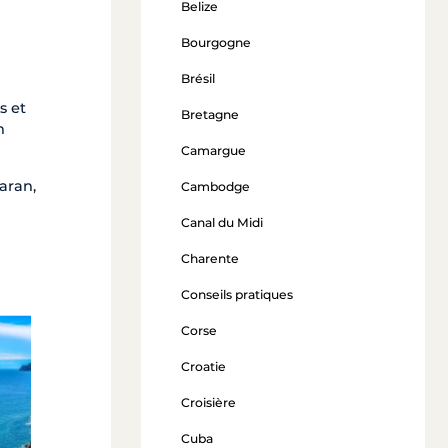
Belize
Bourgogne
Brésil
s et
Bretagne
n
Camargue
aran,
Cambodge
Canal du Midi
Charente
Conseils pratiques
Corse
Nos croisières en Toscane
Croatie
à partir de 1 200 €
Croisière
Cuba
Voir l'offre