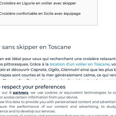
 Croisière en Ligurie en voilier avec skipper
 Croisière confortable en Sicile avec équipage
er sans skipper en Toscane
can est idéal pour ceux qui recherchent une croisière relaxan
es pittoresques. Grâce à la
location d'un voilier en Toscane
, v
aio
et découvrir
Capraia
,
Giglio
,
Giannutri
ainsi que les plus b
 étapes sont courtes et la mer généralement calme, ce qui ren
e. Chaque île offre des fonds marins limpides, des plages sau
 respect your preferences
ue. L’itinéraire est flexible et peut facilement s’adapter au
ntre mouillages tranquilles et charmants petits ports.
h our 8
partners
, we use cookies or equivalent technologies to co
or access certain information from your device.
se this data to provide you with personalised content and advertisin
ure the performance of our content and advertising, to stud
ence and to develop our services.
can accept all cookies and processing that require your consent, or r