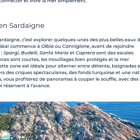
connecter et vivre la mer simplement.
 en Sardaigne
ardaigne, c’est explorer quelques-unes des plus belles eaux 
e idéal commence à
Olbia
ou
Cannigione
, avant de rejoindre
:
Spargi
,
Budelli
,
Santa Maria
et
Caprera
sont des escales
nces sont courtes, les mouillages bien protégés et la mer
tte zone est idéale pour alterner entre détente, baignades e
ers des criques spectaculaires, des fonds turquoise et une na
, vous profiterez de panoramas à couper le souffle, avec des 
 réservent à l’avance.