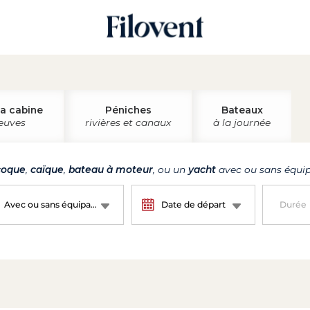
la cabine
Péniches
Bateaux
leuves
rivières et canaux
à la journée
oque
,
caïque
,
bateau à moteur
, ou un
yacht
avec ou sans équip
Avec ou sans équipage ?
Date de départ
Durée