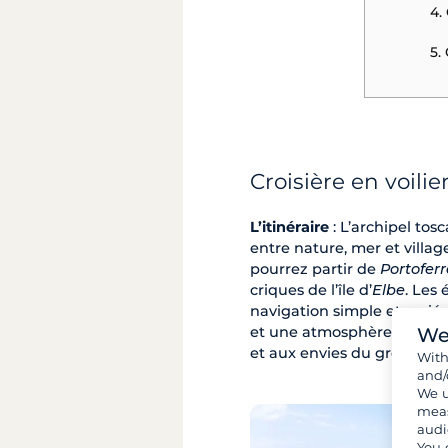
4.
5.
Croisière en voili
L’itinéraire
: L’archipel tos
entre nature, mer et villag
pourrez partir de
Portoferr
criques de l’île d’
Elbe
. Les
navigation simple et varié
We
et une atmosphère authentiq
et aux envies du groupe, e
Wit
and/
We u
meas
audi
You 