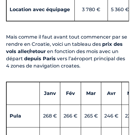
Location avec équipage
3 780 €
5 360 €
Mais comme il faut avant tout commencer par se
rendre en Croatie, voici un tableau des
prix des
vols aller/retour
en fonction des mois avec un
départ
depuis Paris
vers l’aéroport principal des
4 zones de navigation croates.
Janv
Fév
Mar
Avr
Ma
Pula
268 €
266 €
265 €
246 €
236