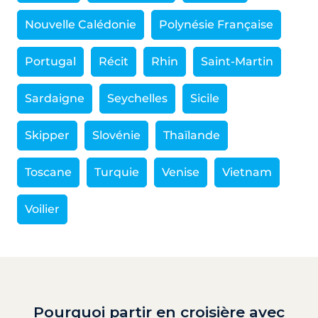
Nouvelle Calédonie
Polynésie Française
Portugal
Récit
Rhin
Saint-Martin
Sardaigne
Seychelles
Sicile
Skipper
Slovénie
Thaïlande
Toscane
Turquie
Venise
Vietnam
Voilier
Pourquoi partir en croisière avec