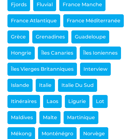
Fjords
Fluvial
France Manche
France Atlantique
France Méditerranée
Grèce
Grenadines
Guadeloupe
Hongrie
Îles Canaries
Îles Ioniennes
Îles Vierges Britanniques
Interview
Islande
Italie
Italie Du Sud
Itinéraires
Laos
Ligurie
Lot
Maldives
Malte
Martinique
Mékong
Monténégro
Norvège