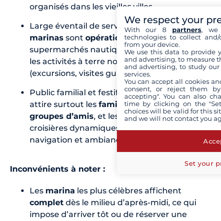
organisés dans les vieilles villes.
We respect your pr
Large éventail de services : toutes les
With our 8
partners
, we 
technologies to collect and/
marinas
sont
opérationnelles
, les
from your device.
supermarchés nautiques bien fournis, et
We use this data to provide 
and advertising, to measure t
les activités à terre nombreuses
and advertising, to study ou
(excursions, visites guidées, dégustations).
services.
You can accept all cookies an
consent, or reject them by
Public familial et festif : cette période
accepting". You can also ch
time by clicking on the "Set
attire surtout les
familles
avec enfants, les
choices will be valid for this 
groupes d’amis
, et les amateurs de
and we will not contact you a
croisières dynamiques, souhaitant allier
navigation et ambiance de vacances.
Accep
Set your p
Inconvénients à noter :
Les
marina
les plus célèbres affichent
complet
dès le milieu d’après-midi, ce qui
impose d’arriver tôt ou de réserver une