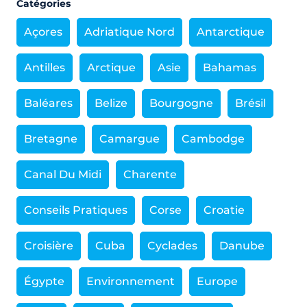
Catégories
Açores
Adriatique Nord
Antarctique
Antilles
Arctique
Asie
Bahamas
Baléares
Belize
Bourgogne
Brésil
Bretagne
Camargue
Cambodge
Canal Du Midi
Charente
Conseils Pratiques
Corse
Croatie
Croisière
Cuba
Cyclades
Danube
Égypte
Environnement
Europe