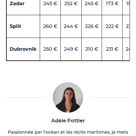
Zadar
245 €
252 €
245 €
173 €
158
Split
260 €
244 €
226 €
222 €
233
Dubrovnik
250 €
249 €
210 €
231 €
243
Adèle Pottier
Passionnée par l’océan et les récits maritimes, je mets