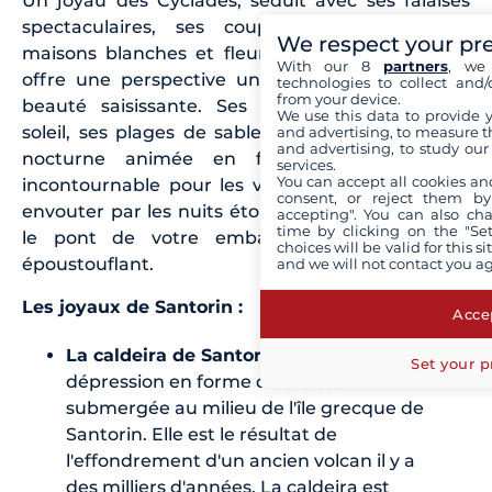
Un joyau des Cyclades, séduit avec ses falaises
spectaculaires, ses coupoles bleues et ses
We respect your pr
maisons blanches et fleuries. Arriver en bateau
With our 8
partners
, we 
offre une perspective unique sur cette île à la
technologies to collect and/
from your device.
beauté saisissante. Ses célèbres couchers de
We use this data to provide 
soleil, ses plages de sable noir et son ambiance
and advertising, to measure t
and advertising, to study ou
nocturne animée en font une destination
services.
You can accept all cookies an
incontournable pour les voyageurs. Laissez-vous
consent, or reject them by
envouter par les nuits étoilées et admirez depuis
accepting". You can also ch
time by clicking on the "Set
le pont de votre embarcation ce spectacle
choices will be valid for this 
époustouflant.
and we will not contact you a
Les joyaux de Santorin :
Accep
La caldeira de Santorin
est une immense
Set your p
dépression en forme de croissant
submergée au milieu de l'île grecque de
Santorin. Elle est le résultat de
l'effondrement d'un ancien volcan il y a
des milliers d'années. La caldeira est