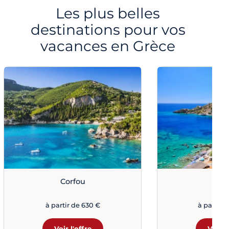
Les plus belles
destinations pour vos
vacances en Grèce
Corfou
Crè
à partir de 630 €
à partir d
Voir l'offre
Voir l