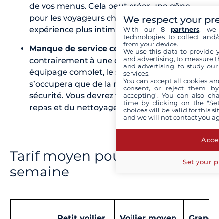
de vos menus. Cela peut créer une gêne
pour les voyageurs cherchant une
We respect your pr
expérience plus intimiste.
With our 8
partners
, we 
technologies to collect and/
from your device.
Manque de service complet :
We use this data to provide 
and advertising, to measure t
contrairement à une croisière avec un
and advertising, to study ou
équipage complet, le skipper seul ne
services.
You can accept all cookies an
s’occupera que de la navigation et de la
consent, or reject them by
sécurité. Vous devrez vous occuper des
accepting". You can also ch
time by clicking on the "Set
repas et du nettoyage du bateau.
choices will be valid for this 
and we will not contact you a
Accep
Tarif moyen pour une
Set your p
semaine
Petit voilier
Voilier moyen
Grand v