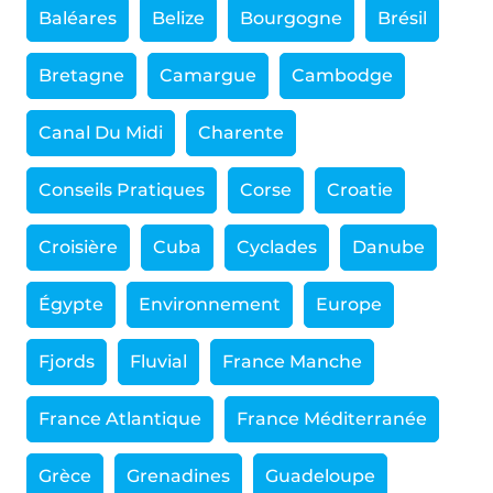
Baléares
Belize
Bourgogne
Brésil
Bretagne
Camargue
Cambodge
Canal Du Midi
Charente
Conseils Pratiques
Corse
Croatie
Croisière
Cuba
Cyclades
Danube
Égypte
Environnement
Europe
Fjords
Fluvial
France Manche
France Atlantique
France Méditerranée
Grèce
Grenadines
Guadeloupe