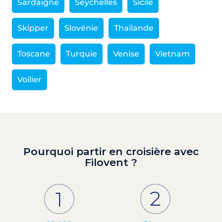
Sardaigne
Seychelles
Sicile
Skipper
Slovénie
Thaïlande
Toscane
Turquie
Venise
Vietnam
Voilier
Pourquoi partir en croisière avec
Filovent ?