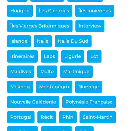
Hongrie
Îles Canaries
Îles Ioniennes
Îles Vierges Britanniques
Interview
Islande
Italie
Italie Du Sud
Itinéraires
Laos
Ligurie
Lot
Maldives
Malte
Martinique
Mékong
Monténégro
Norvège
Nouvelle Calédonie
Polynésie Française
Portugal
Récit
Rhin
Saint-Martin