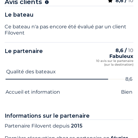
8,6 /
10
Avis clients
Le bateau
Ce bateau n'a pas encore été évalué par un client
Filovent
8,6 /
10
Le partenaire
Fabuleux
10 avis sur le partenaire
(sur la destination)
Nom du critère
Note
Qualité des bateaux
8,6
Accueil et information
Bien
Informations sur le partenaire
Partenaire Filovent depuis
2015