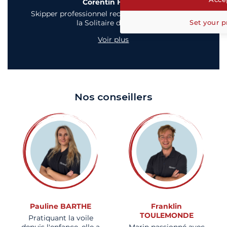
Corentin Horeau
Skipper professionnel reconnu et vainqueur de
Set your p
la Solitaire du Figaro
Voir plus
Nos conseillers
Pauline BARTHE
Franklin
TOULEMONDE
Pratiquant la voile