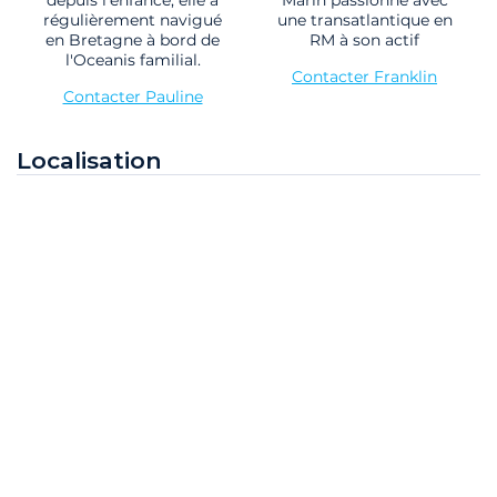
depuis l'enfance, elle a
Marin passionné avec
régulièrement navigué
une transatlantique en
en Bretagne à bord de
RM à son actif
l'Oceanis familial.
Contacter Franklin
Contacter Pauline
Localisation