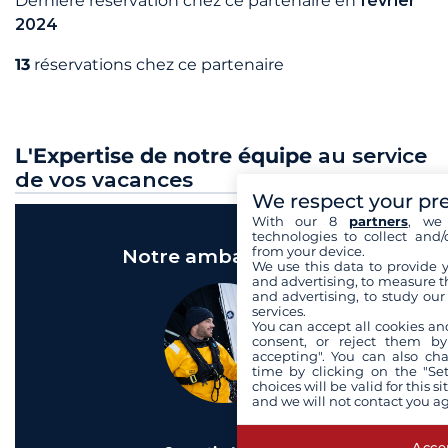
Dernière réservation chez ce partenaire en
février
2024
13
réservations chez ce partenaire
L'Expertise de notre équipe
au service
de vos vacances
We respect your pr
With our 8
partners
, we 
technologies to collect and/
from your device.
Notre ambassadeur
We use this data to provide 
and advertising, to measure t
and advertising, to study ou
services.
You can accept all cookies an
consent, or reject them by
accepting". You can also ch
time by clicking on the "Set
choices will be valid for this 
and we will not contact you a
Accep