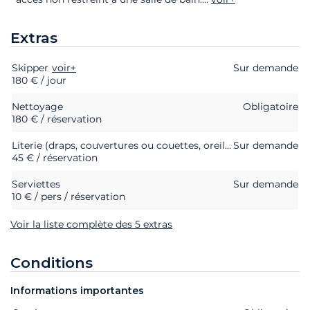
Extras
Skipper
Extras
Statut
voir+
Prix
Sur demande
180 € / jour
Nettoyage
Obligatoire
180 € / réservation
Literie (draps, couvertures ou couettes, oreillers et taies d'oreillers)
Sur demande
45 € / réservation
Serviettes
Sur demande
10 € / pers / réservation
Voir la liste complète des 5 extras
Conditions
Informations importantes